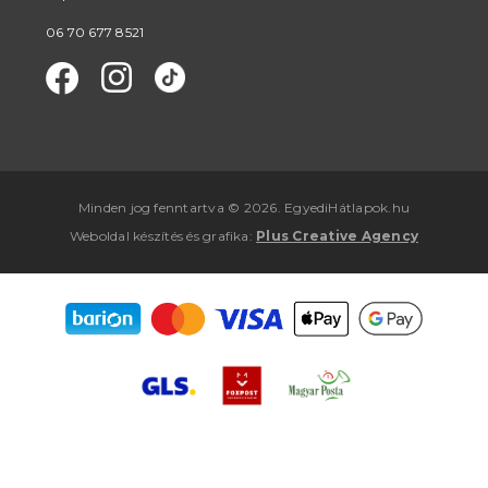
06 70 677 8521
Minden jog fenntartva © 2026. EgyediHátlapok.hu
Weboldal készítés
és
grafika
:
Plus Creative Agency