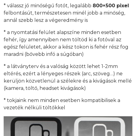
* válassz jó minőségű fotót, legalább
800×500 pixel
felbontásút, természetesen minél jobb a minőség,
annál szebb lesz a végeredmény is
* a nyomtatási felület alapszíne minden esetben
fehér, így amennyiben nem töltöd ki a fotóval az
egész felületet, akkor a kész tokon is fehér rész fog
maradni (bővebb infó a súgóban)
* a látványterv és a valóság között lehet 1-2mm
eltérés, ezért a lényeges részek (arc, szöveg…) ne
kerüljön közvetlenül a szélekre és a kivágások mellé
(kamera, töltő, headset kivágások)
* tokjaink nem minden esetben kompatibilisek a
vezeték nélküli töltőkkel