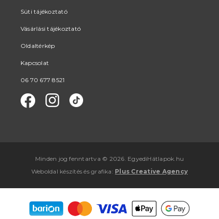
Süti tájékoztató
Vásárlási tájékoztató
Oldaltérkép
Kapcsolat
06 70 677 8521
Minden jog fenntartva © 2026. EgyediHátlapok.hu
Weboldal készítés
és
grafika
:
Plus Creative Agency