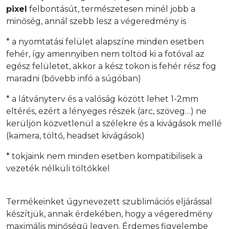
pixel
felbontásút, természetesen minél jobb a
minőség, annál szebb lesz a végeredmény is
* a nyomtatási felület alapszíne minden esetben
fehér, így amennyiben nem töltöd ki a fotóval az
egész felületet, akkor a kész tokon is fehér rész fog
maradni (bővebb infó a súgóban)
* a látványterv és a valóság között lehet 1-2mm
eltérés, ezért a lényeges részek (arc, szöveg…) ne
kerüljön közvetlenül a szélekre és a kivágások mellé
(kamera, töltő, headset kivágások)
* tokjaink nem minden esetben kompatibilisek a
vezeték nélküli töltőkkel
Termékeinket úgynevezett szublimációs eljárással
készítjük, annak érdekében, hogy a végeredmény
maximális minőségű legyen. Érdemes figyelembe