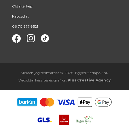
Oldaltérkép
Kapcsolat
06 70 677 8521
Minden jog fenntartva © 2026. EgyediHátlapok.hu
Weboldal készítés
és
grafika
:
Plus Creative Agency