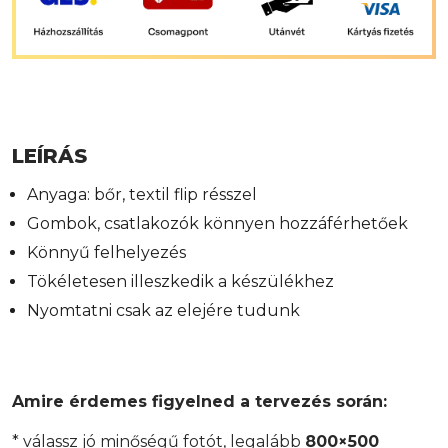
LEÍRÁS
Anyaga: bőr, textil flip résszel
Gombok, csatlakozók könnyen hozzáférhetőek
Könnyű felhelyezés
Tökéletesen illeszkedik a készülékhez
Nyomtatni csak az elejére tudunk
Amire érdemes figyelned a tervezés során:
* válassz jó minőségű fotót, legalább
800×500