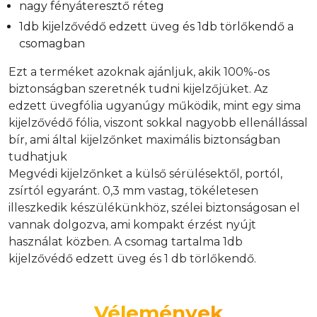
nagy fényáteresztő réteg
1db kijelzővédő edzett üveg és 1db törlőkendő a
csomagban
Ezt a terméket azoknak ajánljuk, akik 100%-os
biztonságban szeretnék tudni kijelzőjüket. Az
edzett üvegfólia ugyanúgy működik, mint egy sima
kijelzővédő fólia, viszont sokkal nagyobb ellenállással
bír, ami által kijelzőnket maximális biztonságban
tudhatjuk
Megvédi kijelzőnket a külső sérülésektől, portól,
zsírtól egyaránt. 0,3 mm vastag, tökéletesen
illeszkedik készülékünkhöz, szélei biztonságosan el
vannak dolgozva, ami kompakt érzést nyújt
használat közben. A csomag tartalma 1db
kijelzővédő edzett üveg és 1 db törlőkendő.
Vélemények