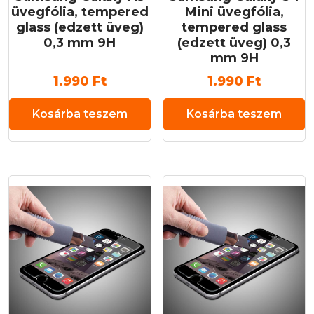
üvegfólia, tempered
Mini üvegfólia,
glass (edzett üveg)
tempered glass
0,3 mm 9H
(edzett üveg) 0,3
mm 9H
1.990
Ft
1.990
Ft
Kosárba teszem
Kosárba teszem