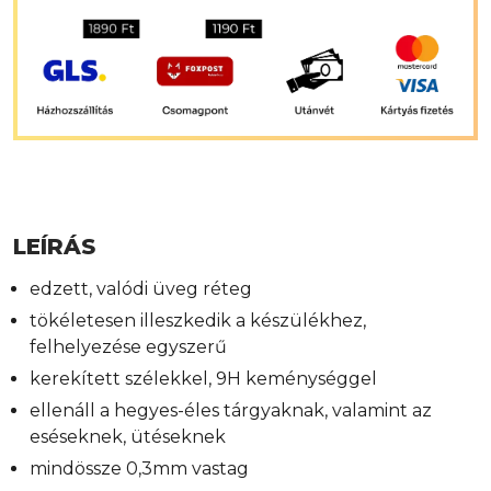
LEÍRÁS
edzett, valódi üveg réteg
tökéletesen illeszkedik a készülékhez,
felhelyezése egyszerű
kerekített szélekkel, 9H keménységgel
ellenáll a hegyes-éles tárgyaknak, valamint az
eséseknek, ütéseknek
mindössze 0,3mm vastag