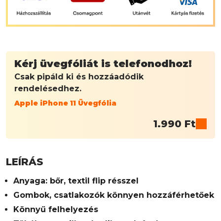
Kérj üvegfóliát is telefonodhoz!
Csak pipáld ki és hozzáadódik
rendelésedhez.
Apple iPhone 11 Üvegfólia
1.990
Ft
LEÍRÁS
Anyaga: bőr, textil flip résszel
Gombok, csatlakozók könnyen hozzáférhetőek
Könnyű felhelyezés