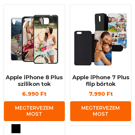
Apple iPhone 8 Plus
Apple iPhone 7 Plus
szilikon tok
flip bőrtok
6.990
Ft
7.990
Ft
MEGTERVEZEM
MEGTERVEZEM
MOST
MOST
Ennek
a