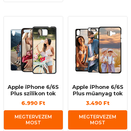
terméknek
több
variációja
van.
A
változatok
a
termékoldalon
választhatók
ki
Apple iPhone 6/6S
Apple iPhone 6/6S
Plus szilikon tok
Plus műanyag tok
6.990
Ft
3.490
Ft
MEGTERVEZEM
MEGTERVEZEM
MOST
MOST