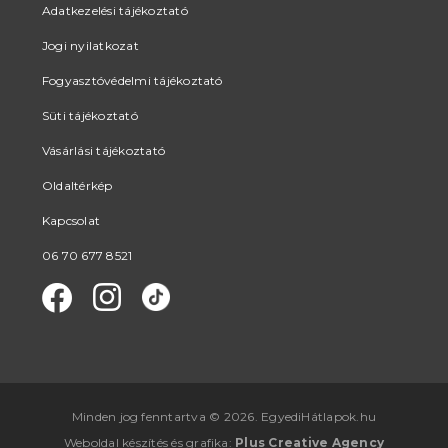
Adatkezelési tájékoztató
Jogi nyilatkozat
Fogyasztóvédelmi tájékoztató
Süti tájékoztató
Vásárlási tájékoztató
Oldaltérkép
Kapcsolat
06 70 677 8521
Minden jog fenntartva © 2026. EgyediHátlapok.hu
Weboldal készítés
és
grafika
:
Plus Creative Agency