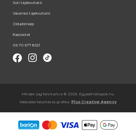
Süti tájékoztató
Vásárlási tájékoztató
Oldaltérkép
Kapcsolat
06 70 677 8521
Minden jog fenntartva © 2026. EgyediHátlapok.hu
Weboldal készítés
és
grafika
:
Plus Creative Agency