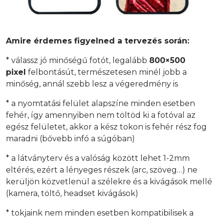
Amire érdemes figyelned a tervezés során:
* válassz jó minőségű fotót, legalább
800×500
pixel
felbontásút, természetesen minél jobb a
minőség, annál szebb lesz a végeredmény is
* a nyomtatási felület alapszíne minden esetben
fehér, így amennyiben nem töltöd ki a fotóval az
egész felületet, akkor a kész tokon is fehér rész fog
maradni (bővebb infó a súgóban)
* a látványterv és a valóság között lehet 1-2mm
eltérés, ezért a lényeges részek (arc, szöveg…) ne
kerüljön közvetlenül a szélekre és a kivágások mellé
(kamera, töltő, headset kivágások)
* tokjaink nem minden esetben kompatibilisek a