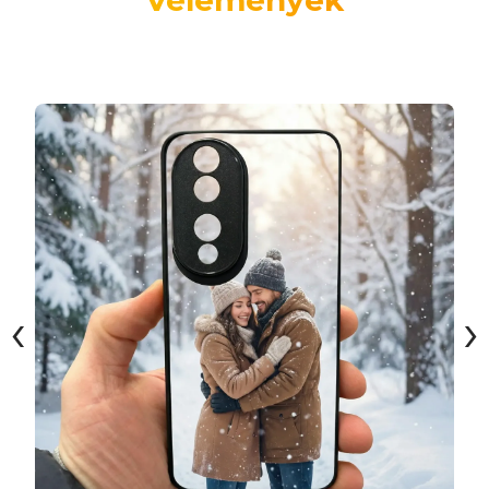
Vélemények
‹
›