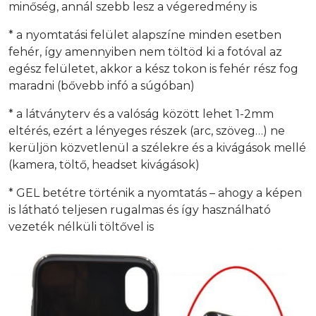
minőség, annál szebb lesz a végeredmény is
* a nyomtatási felület alapszíne minden esetben
fehér, így amennyiben nem töltöd ki a fotóval az
egész felületet, akkor a kész tokon is fehér rész fog
maradni (bővebb infó a súgóban)
* a látványterv és a valóság között lehet 1-2mm
eltérés, ezért a lényeges részek (arc, szöveg…) ne
kerüljön közvetlenül a szélekre és a kivágások mellé
(kamera, töltő, headset kivágások)
* GEL betétre történik a nyomtatás – ahogy a képen
is látható teljesen rugalmas és így használható
vezeték nélküli töltővel is