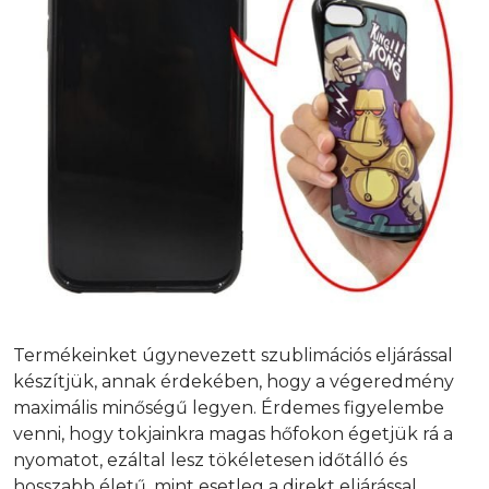
Termékeinket úgynevezett szublimációs eljárással
készítjük, annak érdekében, hogy a végeredmény
maximális minőségű legyen. Érdemes figyelembe
venni, hogy tokjainkra magas hőfokon égetjük rá a
nyomatot, ezáltal lesz tökéletesen időtálló és
hosszabb életű, mint esetleg a direkt eljárással