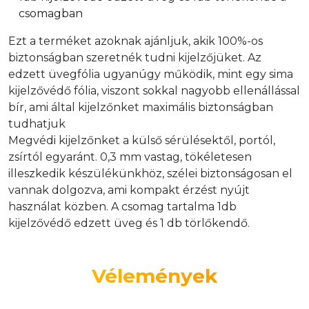
csomagban
Ezt a terméket azoknak ajánljuk, akik 100%-os
biztonságban szeretnék tudni kijelzőjüket. Az
edzett üvegfólia ugyanúgy működik, mint egy sima
kijelzővédő fólia, viszont sokkal nagyobb ellenállással
bír, ami által kijelzőnket maximális biztonságban
tudhatjuk
Megvédi kijelzőnket a külső sérülésektől, portól,
zsírtól egyaránt. 0,3 mm vastag, tökéletesen
illeszkedik készülékünkhöz, szélei biztonságosan el
vannak dolgozva, ami kompakt érzést nyújt
használat közben. A csomag tartalma 1db
kijelzővédő edzett üveg és 1 db törlőkendő.
Vélemények