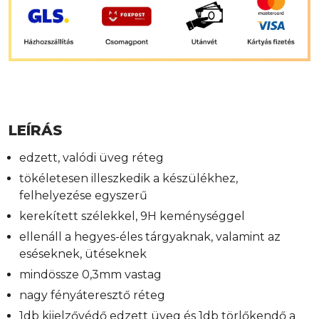
LEÍRÁS
edzett, valódi üveg réteg
tökéletesen illeszkedik a készülékhez,
felhelyezése egyszerű
kerekített szélekkel, 9H keménységgel
ellenáll a hegyes-éles tárgyaknak, valamint az
eséseknek, ütéseknek
mindössze 0,3mm vastag
nagy fényáteresztő réteg
1db kijelzővédő edzett üveg és 1db törlőkendő a