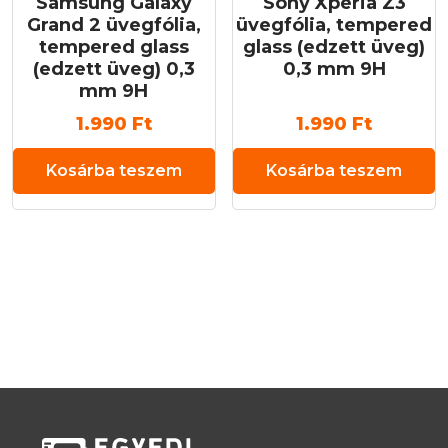
Samsung Galaxy
Sony Xperia Z3
Grand 2 üvegfólia,
üvegfólia, tempered
tempered glass
glass (edzett üveg)
(edzett üveg) 0,3
0,3 mm 9H
mm 9H
1.990
Ft
1.990
Ft
Kosárba teszem
Kosárba teszem