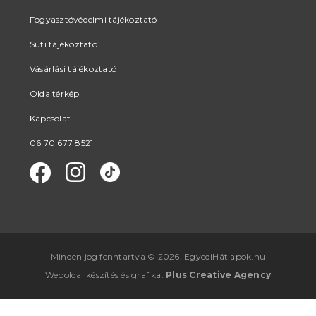
Fogyasztóvédelmi tájékoztató
Süti tájékoztató
Vásárlási tájékoztató
Oldaltérkép
Kapcsolat
06 70 677 8521
Minden jog fenntartva © 2026. EgyediHátlapok.hu
Weboldal készítés
és
grafika
:
Plus Creative Agency