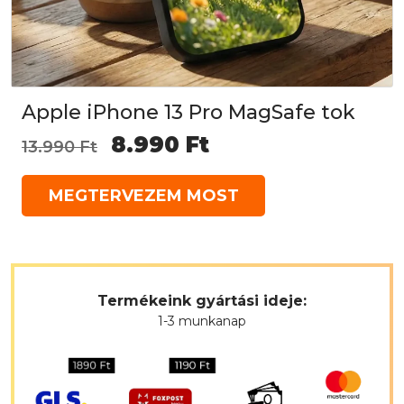
Apple iPhone 13 Pro MagSafe tok
Original
Current
8.990
Ft
13.990
Ft
price
price
MEGTERVEZEM MOST
was:
is:
13.990 Ft.
8.990 Ft.
Termékeink gyártási ideje:
1-3 munkanap