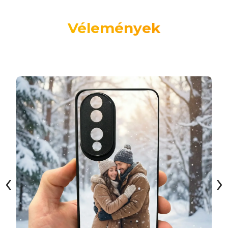
Vélemények
‹
›