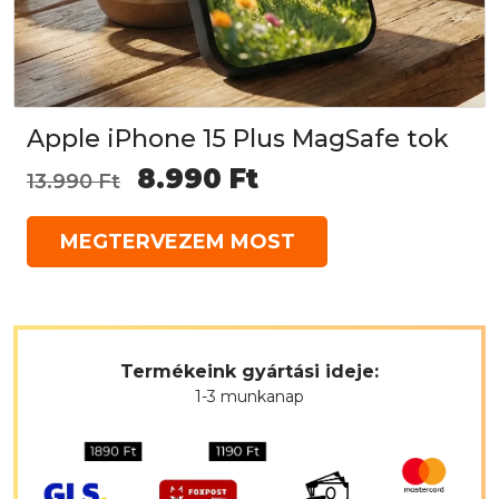
Apple iPhone 15 Plus MagSafe tok
Original
Current
8.990
Ft
13.990
Ft
price
price
MEGTERVEZEM MOST
was:
is:
13.990 Ft.
8.990 Ft.
Termékeink gyártási ideje:
1-3 munkanap