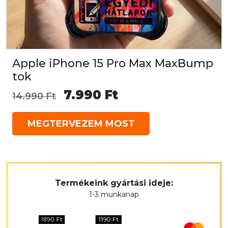
Apple iPhone 15 Pro Max MaxBump
tok
Original
Current
7.990
Ft
14.990
Ft
price
price
MEGTERVEZEM MOST
was:
is:
14.990 Ft.
7.990 Ft.
Termékeink gyártási ideje:
1-3 munkanap