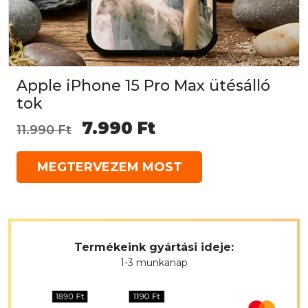
Apple iPhone 15 Pro Max ütésálló
tok
Original
Current
7.990
Ft
11.990
Ft
price
price
MEGTERVEZEM MOST
was:
is:
11.990 Ft.
7.990 Ft.
Termékeink gyártási ideje:
1-3 munkanap