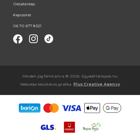
Oldaltérkép
Kapcsolat
06 70 677 8521
Minden jog fenntartva © 2026. EgyediHátlapok.hu
Weboldal készítés
és
grafika
:
Plus Creative Agency