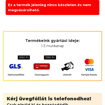
Ez a termék jelenleg nincs készleten és nem
megvásárolható.
Termékeink gyártási ideje:
1-3 munkanap
Kérj üvegfóliát is telefonodhoz!
Csak pipáld ki és hozzáadódik