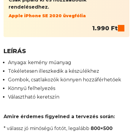
rendelésedhez.
Apple iPhone SE 2020 üvegfólia
1.990
Ft
LEÍRÁS
Anyaga: kemény műanyag
Tökéletesen illeszkedik a készülékhez
Gombok, csatlakozók könnyen hozzáférhetőek
Könnyű felhelyezés
Választható keretszín
Amire érdemes figyelned a tervezés során:
* válassz jó minőségű fotót, legalább
800×500