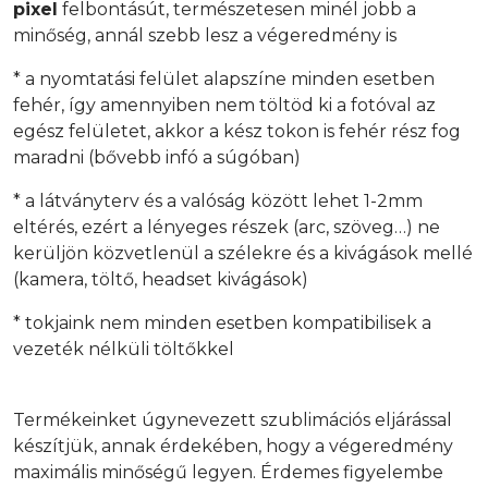
pixel
felbontásút, természetesen minél jobb a
minőség, annál szebb lesz a végeredmény is
* a nyomtatási felület alapszíne minden esetben
fehér, így amennyiben nem töltöd ki a fotóval az
egész felületet, akkor a kész tokon is fehér rész fog
maradni (bővebb infó a súgóban)
* a látványterv és a valóság között lehet 1-2mm
eltérés, ezért a lényeges részek (arc, szöveg…) ne
kerüljön közvetlenül a szélekre és a kivágások mellé
(kamera, töltő, headset kivágások)
* tokjaink nem minden esetben kompatibilisek a
vezeték nélküli töltőkkel
Termékeinket úgynevezett szublimációs eljárással
készítjük, annak érdekében, hogy a végeredmény
maximális minőségű legyen. Érdemes figyelembe