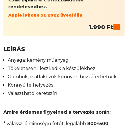
rendelésedhez.
Apple iPhone SE 2022 üvegfólia
1.990
Ft
LEÍRÁS
Anyaga: kemény műanyag
Tökéletesen illeszkedik a készülékhez
Gombok, csatlakozók könnyen hozzáférhetőek
Könnyű felhelyezés
Választható keretszín
Amire érdemes figyelned a tervezés során:
* válassz jó minőségű fotót, legalább
800×500