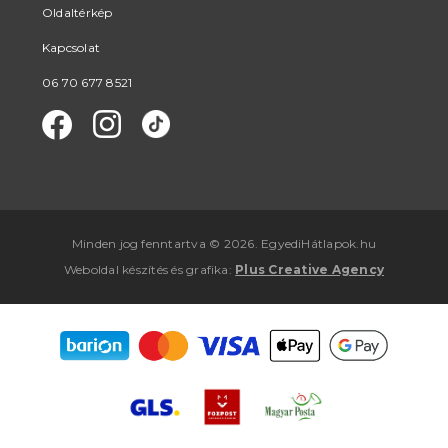
Oldaltérkép
Kapcsolat
06 70 677 8521
Minden jog fenntartva © 2026. EgyediHátlapok.hu
Weboldal készítés
és
grafika
:
Plus Creative Agency