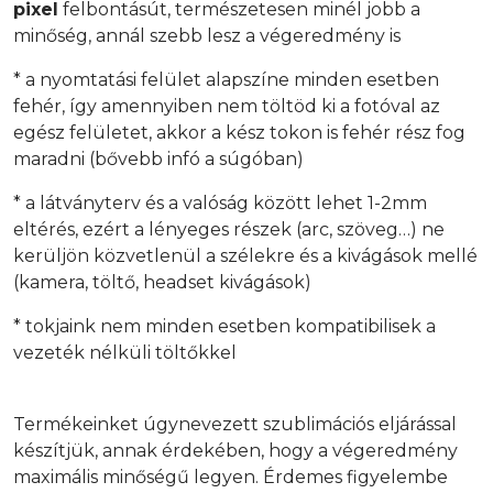
pixel
felbontásút, természetesen minél jobb a
minőség, annál szebb lesz a végeredmény is
* a nyomtatási felület alapszíne minden esetben
fehér, így amennyiben nem töltöd ki a fotóval az
egész felületet, akkor a kész tokon is fehér rész fog
maradni (bővebb infó a súgóban)
* a látványterv és a valóság között lehet 1-2mm
eltérés, ezért a lényeges részek (arc, szöveg…) ne
kerüljön közvetlenül a szélekre és a kivágások mellé
(kamera, töltő, headset kivágások)
* tokjaink nem minden esetben kompatibilisek a
vezeték nélküli töltőkkel
Termékeinket úgynevezett szublimációs eljárással
készítjük, annak érdekében, hogy a végeredmény
maximális minőségű legyen. Érdemes figyelembe