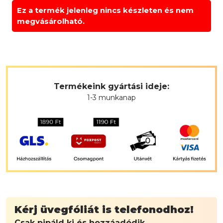
Ez a termék jelenleg nincs készleten és nem
megvásárolható.
Termékeink gyártási ideje:
1-3 munkanap
Kérj üvegfóliát is telefonodhoz!
Csak pipáld ki és hozzáadódik