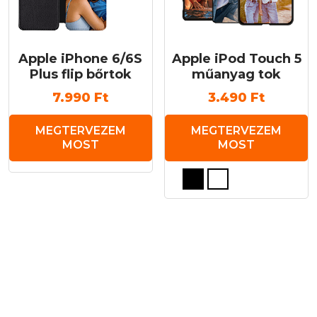
Apple iPhone 6/6S
Apple iPod Touch 5
Plus flip bőrtok
műanyag tok
7.990
Ft
3.490
Ft
MEGTERVEZEM
MEGTERVEZEM
MOST
MOST
Ennek
a
terméknek
több
variációja
van.
A
változatok
a