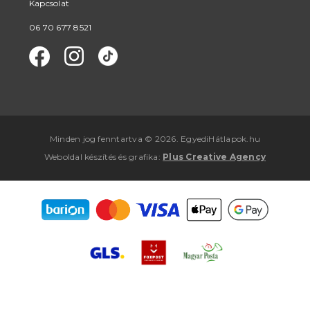
Kapcsolat
06 70 677 8521
Minden jog fenntartva © 2026. EgyediHátlapok.hu
Weboldal készítés
és
grafika
:
Plus Creative Agency