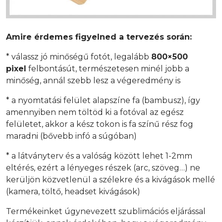
Amire érdemes figyelned a tervezés során:
* válassz jó minőségű fotót, legalább
800×500
pixel
felbontásút, természetesen minél jobb a
minőség, annál szebb lesz a végeredmény is
* a nyomtatási felület alapszíne fa (bambusz), így
amennyiben nem töltöd ki a fotóval az egész
felületet, akkor a kész tokon is fa színű rész fog
maradni (bővebb infó a súgóban)
* a látványterv és a valóság között lehet 1-2mm
eltérés, ezért a lényeges részek (arc, szöveg…) ne
kerüljön közvetlenül a szélekre és a kivágások mellé
(kamera, töltő, headset kivágások)
Termékeinket úgynevezett szublimációs eljárással