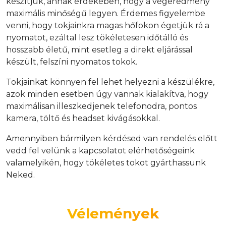
készítjük, annak érdekében, hogy a végeredmény
maximális minőségű legyen. Érdemes figyelembe
venni, hogy tokjainkra magas hőfokon égetjük rá a
nyomatot, ezáltal lesz tökéletesen időtálló és
hosszabb életű, mint esetleg a direkt eljárással
készült, felszíni nyomatos tokok.
Tokjainkat könnyen fel lehet helyezni a készülékre,
azok minden esetben úgy vannak kialakítva, hogy
maximálisan illeszkedjenek telefonodra, pontos
kamera, töltő és headset kivágásokkal.
Amennyiben bármilyen kérdésed van rendelés előtt
vedd fel velünk a kapcsolatot elérhetőségeink
valamelyikén, hogy tökéletes tokot gyárthassunk
Neked.
Vélemények