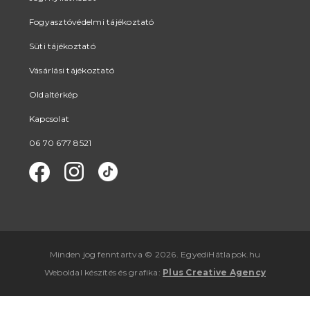
Fogyasztóvédelmi tájékoztató
Süti tájékoztató
Vásárlási tájékoztató
Oldaltérkép
Kapcsolat
06 70 677 8521
Minden jog fenntartva © 2026. EgyediHátlapok.hu
Weboldal készítés
és
grafika
:
Plus Creative Agency