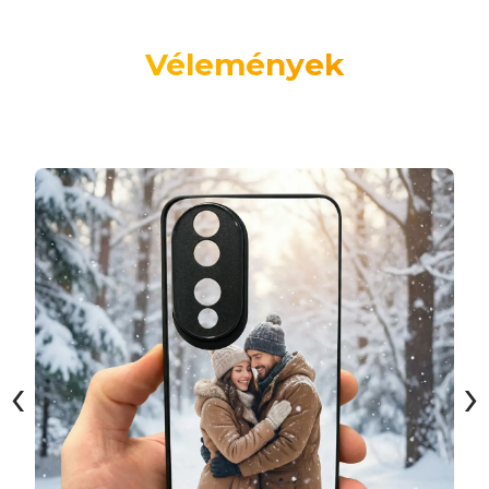
Vélemények
‹
›