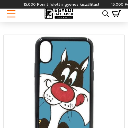
15.000 Forint felett ingyenes kiszállítás!
15.000 Forin