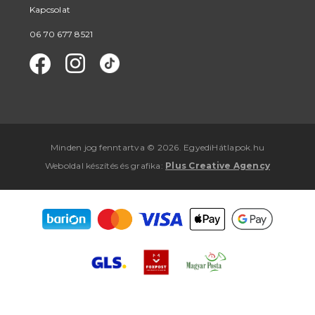
Kapcsolat
06 70 677 8521
Minden jog fenntartva © 2026. EgyediHátlapok.hu
Weboldal készítés
és
grafika
:
Plus Creative Agency