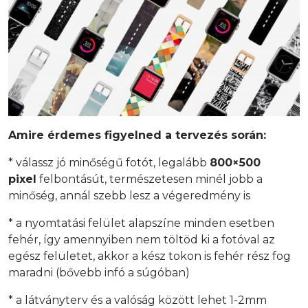
Amire érdemes figyelned a tervezés során:
* válassz jó minőségű fotót, legalább
800×500
pixel
felbontásút, természetesen minél jobb a
minőség, annál szebb lesz a végeredmény is
* a nyomtatási felület alapszíne minden esetben
fehér, így amennyiben nem töltöd ki a fotóval az
egész felületet, akkor a kész tokon is fehér rész fog
maradni (bővebb infó a súgóban)
* a látványterv és a valóság között lehet 1-2mm