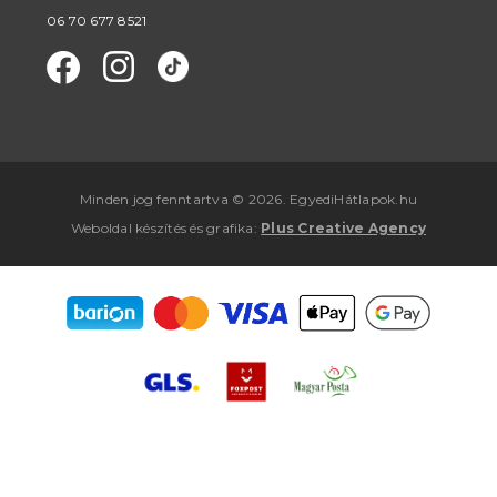
06 70 677 8521
Minden jog fenntartva © 2026. EgyediHátlapok.hu
Weboldal készítés
és
grafika
:
Plus Creative Agency