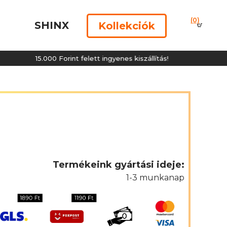
(0)
SHINX
Kollekciók
15.000 Forint felett ingyenes kiszállítás!
15.000 
Termékeink gyártási ideje:
1-3 munkanap