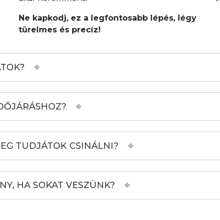
Ne kapkodj, ez a legfontosabb lépés, légy
türelmes és precíz!
TOK?
IDŐJÁRÁSHOZ?
MEG TUDJÁTOK CSINÁLNI?
Y, HA SOKAT VESZÜNK?