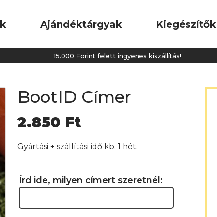
ok
Ajándéktárgyak
Kiegészítők
15.000 Forint felett ingyenes kiszállítás!
BootID Címer
2.850
Ft
Gyártási + szállítási idő kb. 1 hét.
Írd ide, milyen címert szeretnél: