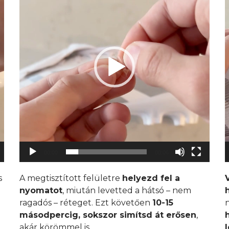
00:00
00:06
s
A megtisztított felületre
helyezd fel a
nyomatot
, miután levetted a hátsó – nem
ragadós – réteget. Ezt követően
10-15
másodpercig, sokszor simítsd át erősen
,
akár körömmel is.