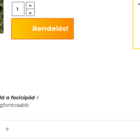
Rendelés!
d a focicipőd
⚡
egfontosabb.