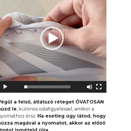
00:00
00:05
Végül a felső, átlátszó réteget ÓVATOSAN
húzd le
, különös odafigyeléssel, amikor a
nyomathoz érsz.
Ha esetleg úgy látod, hogy
húzza magával a nyomatot, akkor az előző
lépést ismételd újra.