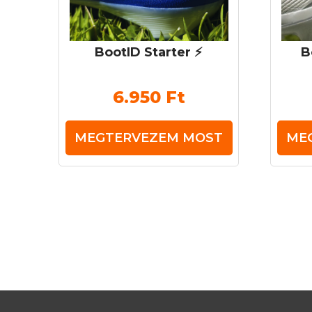
BootID Starter ⚡️
B
6.950
Ft
MEGTERVEZEM MOST
ME