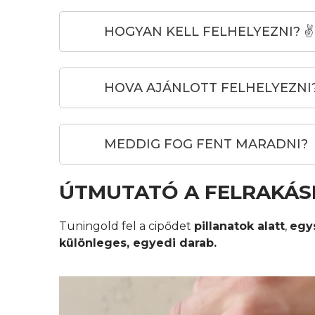
HOGYAN KELL FELHELYEZNI? ✌️
HOVA AJÁNLOTT FELHELYEZNI
MEDDIG FOG FENT MARADNI?
ÚTMUTATÓ A FELRAKÁS
Tuningold fel a cipődet
pillanatok alatt
,
egy
különleges, egyedi darab.
Videólejátszó