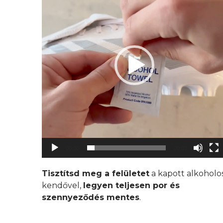
00:00
00:03
Tisztítsd meg a felületet
a kapott alkoholo
kendővel,
legyen teljesen por és
szennyeződés mentes
.