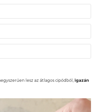
egyszerűen lesz az átlagos cipődből,
igazán
ideólejátszó