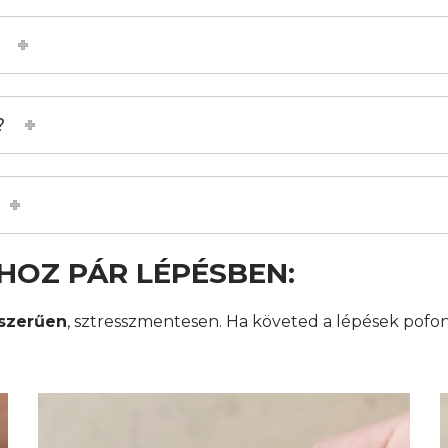
?
HOZ PÁR LÉPÉSBEN:
szerűen
, sztresszmentesen. Ha követed a lépések pofon
Videólejátszó
V