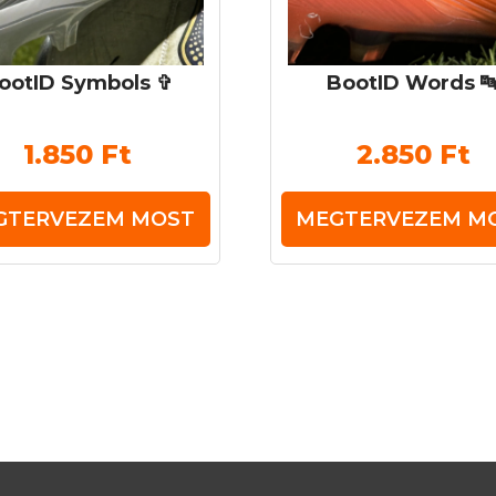
ootID Symbols ✞
BootID Words 
1.850
Ft
2.850
Ft
GTERVEZEM MOST
MEGTERVEZEM M