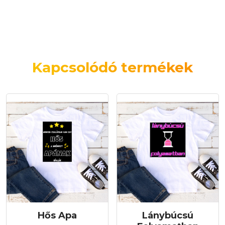
Kapcsolódó termékek
Hős Apa
Lánybúcsú