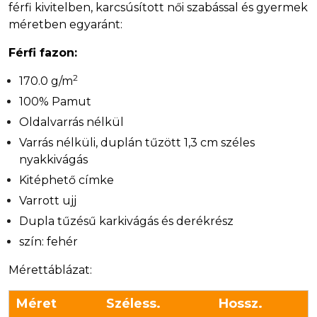
férfi kivitelben, karcsúsított női szabással és gyermek
méretben egyaránt:
Férfi fazon:
2
170.0 g/m
100% Pamut
Oldalvarrás nélkül
Varrás nélküli, duplán tűzött 1,3 cm széles
nyakkivágás
Kitéphető címke
Varrott ujj
Dupla tűzésű karkivágás és derékrész
szín: fehér
Mérettáblázat:
Méret
Széless.
Hossz.