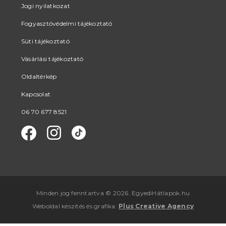
Jogi nyilatkozat
Fogyasztóvédelmi tájékoztató
Süti tájékoztató
Vásárlási tájékoztató
Oldaltérkép
Kapcsolat
06 70 677 8521
Minden jog fenntartva © 2026. EgyediHátlapok.hu
Weboldal készítés
és
grafika
:
Plus Creative Agency