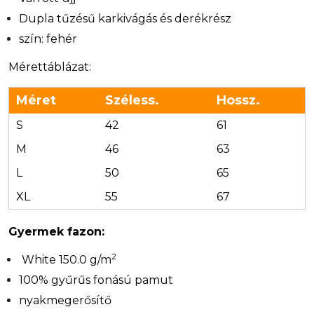
Dupla tűzésű karkivágás és derékrész
szín: fehér
Mérettáblázat:
Méret
Széless.
Hossz.
S
42
61
M
46
63
L
50
65
XL
55
67
Gyermek fazon:
2
White 150.0 g/m
100% gyűrűs fonású pamut
nyakmegerősítő