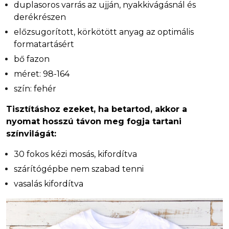
duplasoros varrás az ujján, nyakkivágásnál és
derékrészen
előzsugorított, körkötött anyag az optimális
formatartásért
bő fazon
méret: 98-164
szín: fehér
Tisztításhoz ezeket, ha betartod, akkor a
nyomat hosszú távon meg fogja tartani
színvilágát:
30 fokos kézi mosás, kifordítva
szárítógépbe nem szabad tenni
vasalás kifordítva