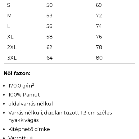
S
50
69
M
53
72
L
56
74
XL
58
76
2XL
62
78
3XL
64
80
Női fazon:
2
170.0 g/m
100% Pamut
oldalvarrás nélkül
Varrás nélküli, duplán tűzött 1,3 cm széles
nyakkivágás
Kitéphető címke
Varrott ujj