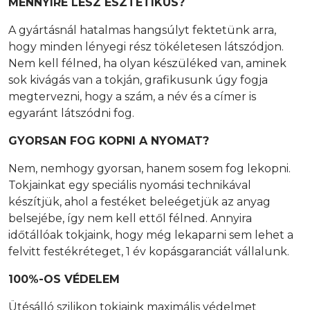
MENNYIRE LESZ ESZTÉTIKUS?
A gyártásnál hatalmas hangsúlyt fektetünk arra,
hogy minden lényegi rész tökéletesen látszódjon.
Nem kell félned, ha olyan készüléked van, aminek
sok kivágás van a tokján, grafikusunk úgy fogja
megtervezni, hogy a szám, a név és a címer is
egyaránt látszódni fog.
GYORSAN FOG KOPNI A NYOMAT?
Nem, nemhogy gyorsan, hanem sosem fog lekopni.
Tokjainkat egy speciális nyomási technikával
készítjük, ahol a festéket beleégetjük az anyag
belsejébe, így nem kell ettől félned. Annyira
időtállóak tokjaink, hogy még lekaparni sem lehet a
felvitt festékréteget, 1 év kopásgaranciát vállalunk.
100%-OS VÉDELEM
Ütésálló szilikon tokjaink maximális védelmet