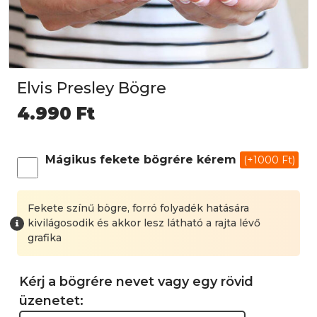
Elvis Presley Bögre
4.990
Ft
Mágikus fekete bögrére kérem
(+1000 Ft)
Fekete színű bögre, forró folyadék hatására
kivilágosodik és akkor lesz látható a rajta lévő
grafika
Kérj a bögrére nevet vagy egy rövid
üzenetet: