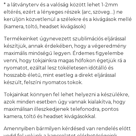
* a látványterv és a valóság között lehet 1-2mm
eltérés, ezért a lényeges részek (arc, szöveg…) ne
kerüljön közvetlenül a szélekre és a kivágások mellé
(kamera, töltő, headset kivágások)
Termékeinket úgynevezett szublimációs eljárással
készítjük, annak érdekében, hogy a végeredmény
maximális minőségű legyen. Érdemes figyelembe
venni, hogy tokjainkra magas hőfokon égetjük rá a
nyomatot, ezáltal lesz tökéletesen időtálló és
hosszabb életű, mint esetleg a direkt eljárással
készült, felszíni nyomatos tokok.
Tokjainkat könnyen fel lehet helyezni a készülékre,
azok minden esetben úgy vannak kialakítva, hogy
maximálisan illeszkedjenek telefonodra, pontos
kamera, töltő és headset kivágásokkal.
Amennyiben bármilyen kérdésed van rendelés előtt
vedd fel velünk a kapcsolatot elérhetőségeink