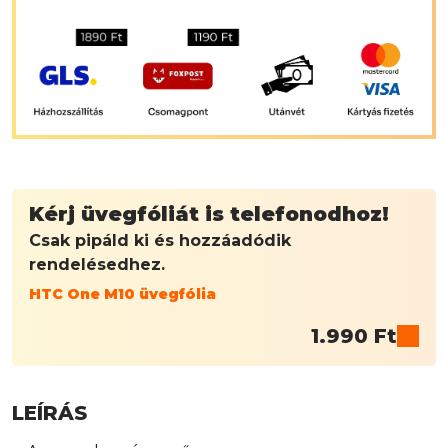
Kérj üvegfóliát is telefonodhoz!
Csak pipáld ki és hozzáadódik
rendelésedhez.
HTC One M10 üvegfólia
1.990
Ft
LEÍRÁS