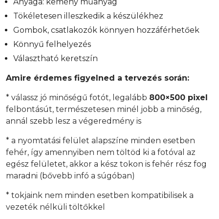
Anyaga: kemény műanyag
Tökéletesen illeszkedik a készülékhez
Gombok, csatlakozók könnyen hozzáférhetőek
Könnyű felhelyezés
Választható keretszín
Amire érdemes figyelned a tervezés során:
* válassz jó minőségű fotót, legalább
800×500 pixel
felbontásút, természetesen minél jobb a minőség,
annál szebb lesz a végeredmény is
* a nyomtatási felület alapszíne minden esetben
fehér, így amennyiben nem töltöd ki a fotóval az
egész felületet, akkor a kész tokon is fehér rész fog
maradni (bővebb infó a súgóban)
* tokjaink nem minden esetben kompatibilisek a
vezeték nélküli töltőkkel