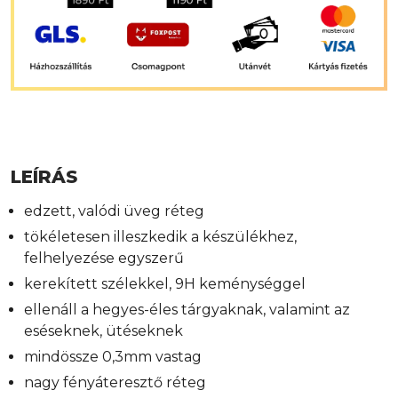
LEÍRÁS
edzett, valódi üveg réteg
tökéletesen illeszkedik a készülékhez,
felhelyezése egyszerű
kerekített szélekkel, 9H keménységgel
ellenáll a hegyes-éles tárgyaknak, valamint az
eséseknek, ütéseknek
mindössze 0,3mm vastag
nagy fényáteresztő réteg