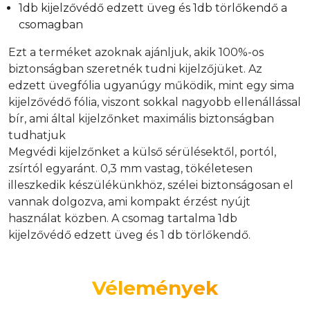
1db kijelzővédő edzett üveg és 1db törlőkendő a
csomagban
Ezt a terméket azoknak ajánljuk, akik 100%-os
biztonságban szeretnék tudni kijelzőjüket. Az
edzett üvegfólia ugyanúgy működik, mint egy sima
kijelzővédő fólia, viszont sokkal nagyobb ellenállással
bír, ami által kijelzőnket maximális biztonságban
tudhatjuk
Megvédi kijelzőnket a külső sérülésektől, portól,
zsírtól egyaránt. 0,3 mm vastag, tökéletesen
illeszkedik készülékünkhöz, szélei biztonságosan el
vannak dolgozva, ami kompakt érzést nyújt
használat közben. A csomag tartalma 1db
kijelzővédő edzett üveg és 1 db törlőkendő.
Vélemények