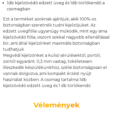
1db kijelzővédő edzett üveg és 1db törlőkendő a
csomagban
Ezt a terméket azoknak ajánljuk, akik 100%-os
biztonságban szeretnék tudni kijelzőjüket. Az
edzett üvegfólia ugyanúgy működik, mint egy sima
kijelzővédő fólia, viszont sokkal nagyobb ellenállással
bír, ami által kijelzőnket maximális biztonságban
tudhatjuk
Megvédi kijelzőnket a külső sérülésektől, portól,
zsírtól egyaránt. 0,3 mm vastag, tökéletesen
illeszkedik készülékünkhöz, szélei biztonságosan el
vannak dolgozva, ami kompakt érzést nyújt
használat közben. A csomag tartalma 1db
kijelzővédő edzett üveg és 1 db törlőkendő.
Vélemények