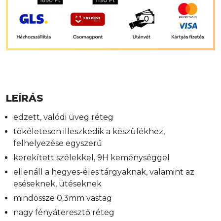
LEÍRÁS
edzett, valódi üveg réteg
tökéletesen illeszkedik a készülékhez,
felhelyezése egyszerű
kerekített szélekkel, 9H keménységgel
ellenáll a hegyes-éles tárgyaknak, valamint az
eséseknek, ütéseknek
mindössze 0,3mm vastag
nagy fényáteresztő réteg