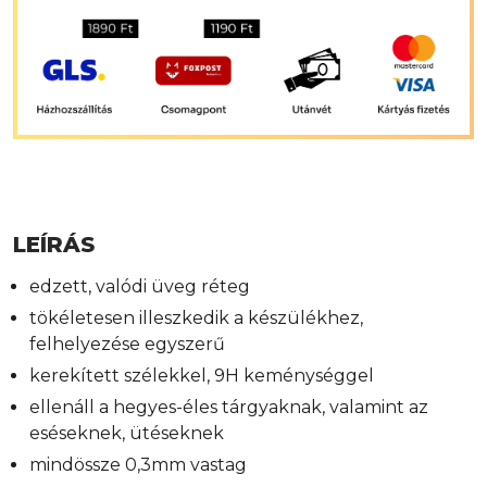
LEÍRÁS
edzett, valódi üveg réteg
tökéletesen illeszkedik a készülékhez,
felhelyezése egyszerű
kerekített szélekkel, 9H keménységgel
ellenáll a hegyes-éles tárgyaknak, valamint az
eséseknek, ütéseknek
mindössze 0,3mm vastag