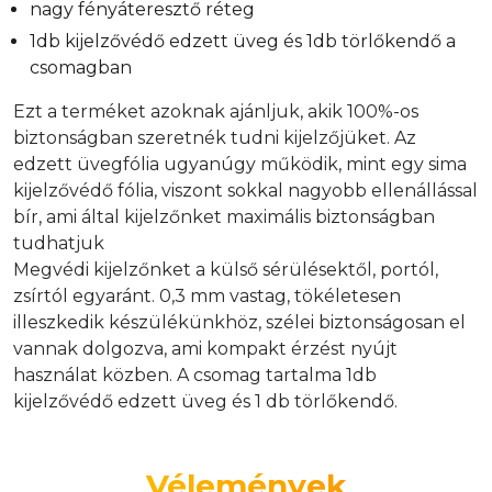
nagy fényáteresztő réteg
1db kijelzővédő edzett üveg és 1db törlőkendő a
csomagban
Ezt a terméket azoknak ajánljuk, akik 100%-os
biztonságban szeretnék tudni kijelzőjüket. Az
edzett üvegfólia ugyanúgy működik, mint egy sima
kijelzővédő fólia, viszont sokkal nagyobb ellenállással
bír, ami által kijelzőnket maximális biztonságban
tudhatjuk
Megvédi kijelzőnket a külső sérülésektől, portól,
zsírtól egyaránt. 0,3 mm vastag, tökéletesen
illeszkedik készülékünkhöz, szélei biztonságosan el
vannak dolgozva, ami kompakt érzést nyújt
használat közben. A csomag tartalma 1db
kijelzővédő edzett üveg és 1 db törlőkendő.
Vélemények