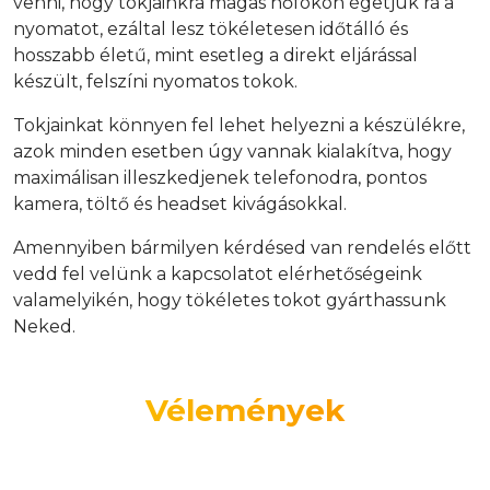
venni, hogy tokjainkra magas hőfokon égetjük rá a
nyomatot, ezáltal lesz tökéletesen időtálló és
hosszabb életű, mint esetleg a direkt eljárással
készült, felszíni nyomatos tokok.
Tokjainkat könnyen fel lehet helyezni a készülékre,
azok minden esetben úgy vannak kialakítva, hogy
maximálisan illeszkedjenek telefonodra, pontos
kamera, töltő és headset kivágásokkal.
Amennyiben bármilyen kérdésed van rendelés előtt
vedd fel velünk a kapcsolatot elérhetőségeink
valamelyikén, hogy tökéletes tokot gyárthassunk
Neked.
Vélemények