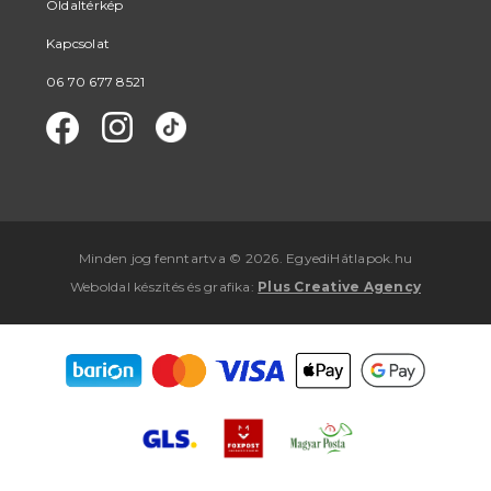
Oldaltérkép
Kapcsolat
06 70 677 8521
Minden jog fenntartva © 2026. EgyediHátlapok.hu
Weboldal készítés
és
grafika
:
Plus Creative Agency