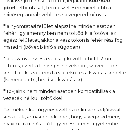
* válassz jó minőségű fotót, legalább
800×500
pixel
felbontásút, természetesen minél jobb a
minőség, annál szebb lesz a végeredmény is
* a nyomtatási felület alapszíne minden esetben
fehér, így amennyiben nem töltöd ki a fotóval az
egész felületet, akkor a kész tokon is fehér rész fog
maradni (bővebb infó a súgóban)
* a látványterv és a valóság között lehet 1-2mm
eltérés, ezért a lényeges részek (arc, szöveg…) ne
kerüljön közvetlenül a szélekre és a kivágások mellé
(kamera, töltő, headset kivágások)
* tokjaink nem minden esetben kompatibilisek a
vezeték nélküli töltőkkel
Termékeinket úgynevezett szublimációs eljárással
készítjük, annak érdekében, hogy a végeredmény
maximális minőségű legyen. Érdemes figyelembe