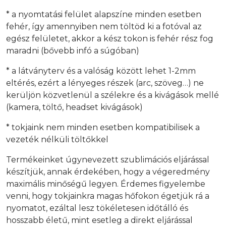
* a nyomtatási felület alapszíne minden esetben
fehér, így amennyiben nem töltöd ki a fotóval az
egész felületet, akkor a kész tokon is fehér rész fog
maradni (bővebb infó a súgóban)
* a látványterv és a valóság között lehet 1-2mm
eltérés, ezért a lényeges részek (arc, szöveg…) ne
kerüljön közvetlenül a szélekre és a kivágások mellé
(kamera, töltő, headset kivágások)
* tokjaink nem minden esetben kompatibilisek a
vezeték nélküli töltőkkel
Termékeinket úgynevezett szublimációs eljárással
készítjük, annak érdekében, hogy a végeredmény
maximális minőségű legyen. Érdemes figyelembe
venni, hogy tokjainkra magas hőfokon égetjük rá a
nyomatot, ezáltal lesz tökéletesen időtálló és
hosszabb életű, mint esetleg a direkt eljárással