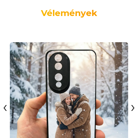
Vélemények
‹
›