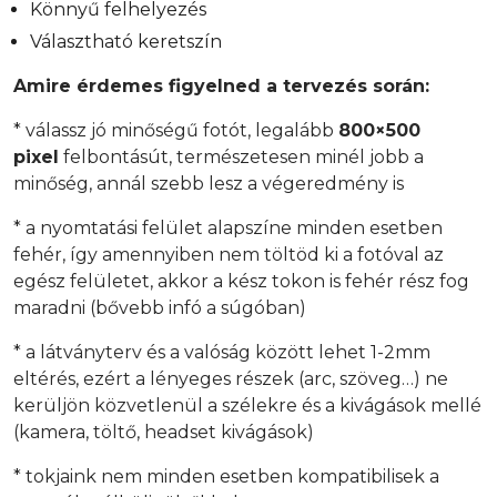
Könnyű felhelyezés
Választható keretszín
Amire érdemes figyelned a tervezés során:
* válassz jó minőségű fotót, legalább
800×500
pixel
felbontásút, természetesen minél jobb a
minőség, annál szebb lesz a végeredmény is
* a nyomtatási felület alapszíne minden esetben
fehér, így amennyiben nem töltöd ki a fotóval az
egész felületet, akkor a kész tokon is fehér rész fog
maradni (bővebb infó a súgóban)
* a látványterv és a valóság között lehet 1-2mm
eltérés, ezért a lényeges részek (arc, szöveg…) ne
kerüljön közvetlenül a szélekre és a kivágások mellé
(kamera, töltő, headset kivágások)
* tokjaink nem minden esetben kompatibilisek a