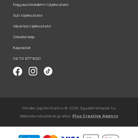
Fogyasztóvédelmi tájékoztató
Süti tájékoztató
Vásárlási tájékoztató
Oldaltérkép
Kapcsolat
06 70 677 8521
Minden jog fenntartva © 2026. EgyediHátlapok.hu
Weboldal készítés
és
grafika
:
Plus Creative Agency