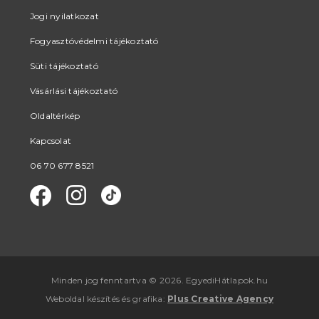
Jogi nyilatkozat
Fogyasztóvédelmi tájékoztató
Süti tájékoztató
Vásárlási tájékoztató
Oldaltérkép
Kapcsolat
06 70 677 8521
Minden jog fenntartva © 2026. EgyediHátlapok.hu
Weboldal készítés
és
grafika
:
Plus Creative Agency