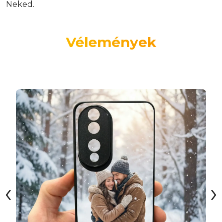
Neked.
Vélemények
‹
›