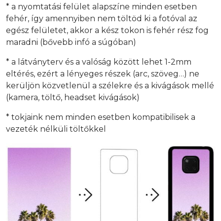
* a nyomtatási felület alapszíne minden esetben
fehér, így amennyiben nem töltöd ki a fotóval az
egész felületet, akkor a kész tokon is fehér rész fog
maradni (bővebb infó a súgóban)
* a látványterv és a valóság között lehet 1-2mm
eltérés, ezért a lényeges részek (arc, szöveg…) ne
kerüljön közvetlenül a szélekre és a kivágások mellé
(kamera, töltő, headset kivágások)
* tokjaink nem minden esetben kompatibilisek a
vezeték nélküli töltőkkel