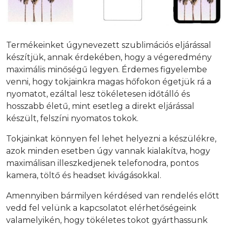
Termékeinket úgynevezett szublimációs eljárással
készítjük, annak érdekében, hogy a végeredmény
maximális minőségű legyen. Érdemes figyelembe
venni, hogy tokjainkra magas hőfokon égetjük rá a
nyomatot, ezáltal lesz tökéletesen időtálló és
hosszabb életű, mint esetleg a direkt eljárással
készült, felszíni nyomatos tokok.
Tokjainkat könnyen fel lehet helyezni a készülékre,
azok minden esetben úgy vannak kialakítva, hogy
maximálisan illeszkedjenek telefonodra, pontos
kamera, töltő és headset kivágásokkal.
Amennyiben bármilyen kérdésed van rendelés előtt
vedd fel velünk a kapcsolatot elérhetőségeink
valamelyikén, hogy tökéletes tokot gyárthassunk