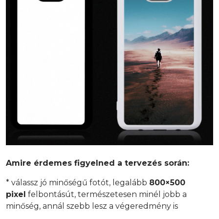
Amire érdemes figyelned a tervezés során:
* válassz jó minőségű fotót, legalább
800×500
pixel
felbontásút, természetesen minél jobb a
minőség, annál szebb lesz a végeredmény is