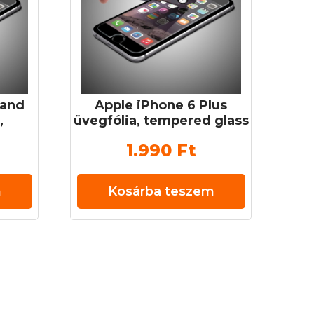
rand
Apple iPhone 6 Plus
,
üvegfólia, tempered glass
zett
(edzett üveg) 0,3 mm 9H
1.990
Ft
H
m
Kosárba teszem