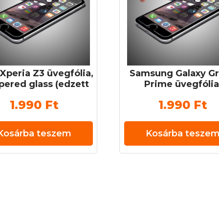
Xperia Z3 üvegfólia,
Samsung Galaxy G
ered glass (edzett
Prime üvegfólia
veg) 0,3 mm 9H
tempered glass (ed
1.990
Ft
1.990
Ft
üveg) 0,3 mm 9
Kosárba teszem
Kosárba tesze