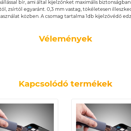
nállással bír, ami által kijelzőnket maximális biztonságb
tól, zsírtól egyaránt. 0,3 mm vastag, tökéletesen illeszk
asználat közben. A csomag tartalma 1db kijelzővédő edz
Vélemények
Kapcsolódó termékek