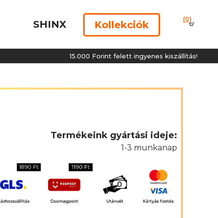
(0)
SHINX
Kollekciók
15.000 Forint felett ingyenes kiszállítás!
Termékeink gyártási ideje:
1-3 munkanap