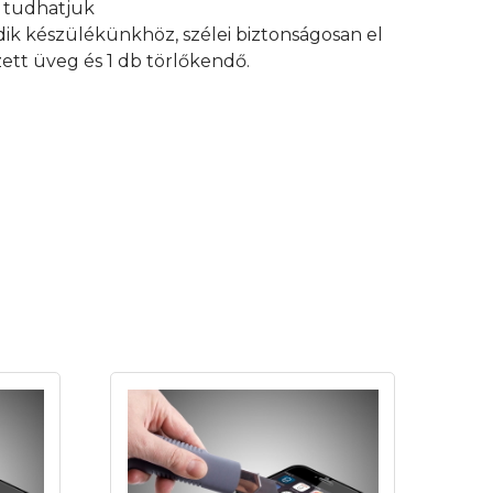
an tudhatjuk
edik készülékünkhöz, szélei biztonságosan el
ett üveg és 1 db törlőkendő.