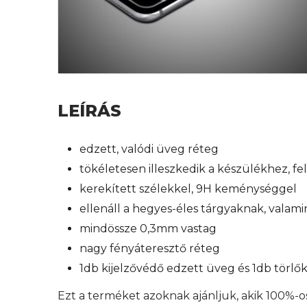
LEÍRÁS
edzett, valódi üveg réteg
tökéletesen illeszkedik a készülékhez, f
kerekített szélekkel, 9H keménységgel
ellenáll a hegyes-éles tárgyaknak, valam
mindössze 0,3mm vastag
nagy fényáteresztő réteg
1db kijelzővédő edzett üveg és 1db törl
Ezt a terméket azoknak ajánljuk, akik 100%-o