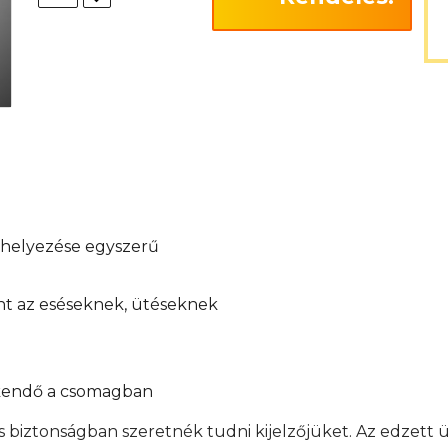
elhelyezése egyszerű
int az eséseknek, ütéseknek
őkendő a csomagban
s biztonságban szeretnék tudni kijelzőjüket. Az edzett