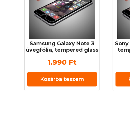
Samsung Galaxy Note 3
Sony 
üvegfólia, tempered glass
temp
(edzett üveg) 0,3 mm 9H
ü
1.990
Ft
Kosárba teszem