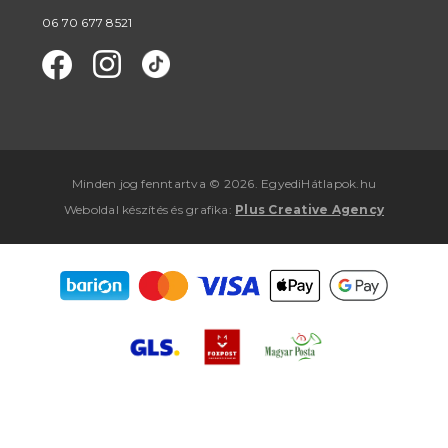
06 70 677 8521
Minden jog fenntartva © 2026. EgyediHátlapok.hu
Weboldal készítés
és
grafika
:
Plus Creative Agency