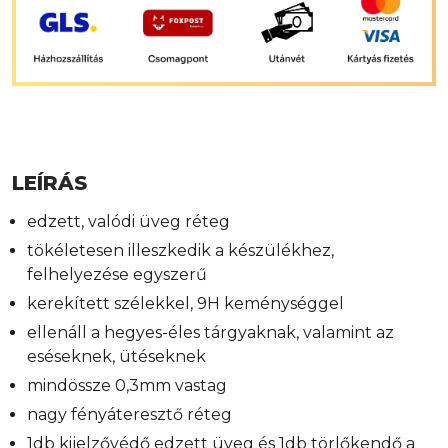
LEÍRÁS
edzett, valódi üveg réteg
tökéletesen illeszkedik a készülékhez,
felhelyezése egyszerű
kerekített szélekkel, 9H keménységgel
ellenáll a hegyes-éles tárgyaknak, valamint az
eséseknek, ütéseknek
mindössze 0,3mm vastag
nagy fényáteresztő réteg
1db kijelzővédő edzett üveg és 1db törlőkendő a