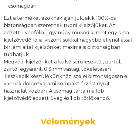
csomagban
Ezt a terméket azoknak ajánljuk, akik 100%-os
biztonságban szeretnék tudni kijelzőjüket. Az
edzett üvegfólia ugyanúgy működik, mint egy sima
kijelzővédő fólia, viszont sokkal nagyobb ellenállással
bír, ami által kijelzőnket maximális biztonságban
tudhatjuk
Megvédi kijelzőnket a külső sérülésektől, portól,
zsírtól egyaránt. 0,3 mm vastag, tökéletesen
illeszkedik készülékünkhöz, szélei biztonságosan el
vannak dolgozva, ami kompakt érzést nyújt
használat közben. A csomag tartalma 1db
kijelzővédő edzett üveg és 1 db törlőkendő.
Vélemények