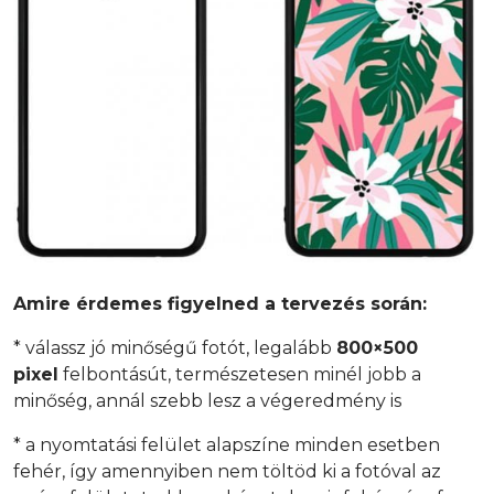
Amire érdemes figyelned a tervezés során:
* válassz jó minőségű fotót, legalább
800×500
pixel
felbontásút, természetesen minél jobb a
minőség, annál szebb lesz a végeredmény is
* a nyomtatási felület alapszíne minden esetben
fehér, így amennyiben nem töltöd ki a fotóval az