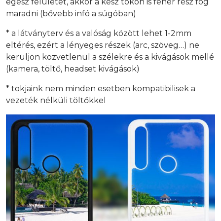
egész felületet, akkor a kész tokon is fehér rész fog
maradni (bővebb infó a súgóban)
* a látványterv és a valóság között lehet 1-2mm
eltérés, ezért a lényeges részek (arc, szöveg…) ne
kerüljön közvetlenül a szélekre és a kivágások mellé
(kamera, töltő, headset kivágások)
* tokjaink nem minden esetben kompatibilisek a
vezeték nélküli töltőkkel