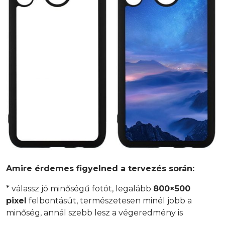
Amire érdemes figyelned a tervezés során:
* válassz jó minőségű fotót, legalább
800×500
pixel
felbontásút, természetesen minél jobb a
minőség, annál szebb lesz a végeredmény is