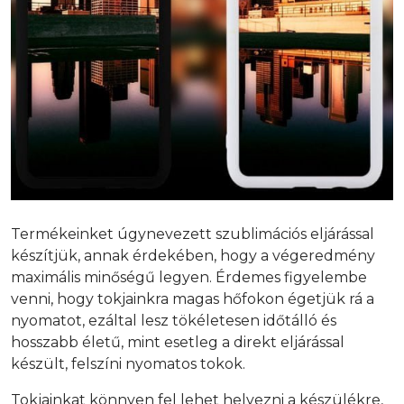
Termékeinket úgynevezett szublimációs eljárással
készítjük, annak érdekében, hogy a végeredmény
maximális minőségű legyen. Érdemes figyelembe
venni, hogy tokjainkra magas hőfokon égetjük rá a
nyomatot, ezáltal lesz tökéletesen időtálló és
hosszabb életű, mint esetleg a direkt eljárással
készült, felszíni nyomatos tokok.
Tokjainkat könnyen fel lehet helyezni a készülékre,