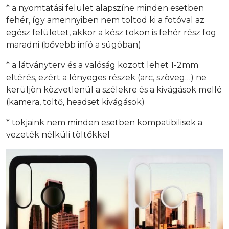
* a nyomtatási felület alapszíne minden esetben
fehér, így amennyiben nem töltöd ki a fotóval az
egész felületet, akkor a kész tokon is fehér rész fog
maradni (bővebb infó a súgóban)
* a látványterv és a valóság között lehet 1-2mm
eltérés, ezért a lényeges részek (arc, szöveg…) ne
kerüljön közvetlenül a szélekre és a kivágások mellé
(kamera, töltő, headset kivágások)
* tokjaink nem minden esetben kompatibilisek a
vezeték nélküli töltőkkel