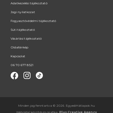
Adatkezelési tájékoztató
Jogi nyilatkozat
Fogyasztóvédelmi tájékoztató
Süti tájékoztató
Vásárlási tájékoztató
Oldaltérkép
Kapcsolat
06 70 677 8521
Minden jog fenntartva © 2026. EgyediHátlapok.hu
Weboldal készítés
és
grafika
:
Plus Creative Agency