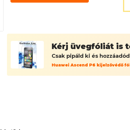
Kérj üvegfóliát is
Csak pipáld ki és hozzáadó
Huawei Ascend P6 kijelzővédő fó