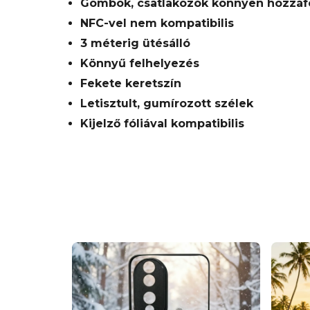
Gombok, csatlakozók könnyen hozzáf
NFC-vel nem kompatibilis
3 méterig ütésálló
Könnyű felhelyezés
Fekete keretszín
Letisztult, gumírozott szélek
Kijelző fóliával kompatibilis