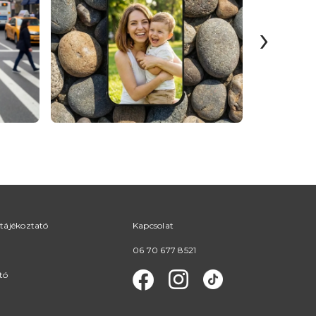
›
tájékoztató
Kapcsolat
06 70 677 8521
tó