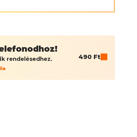
 telefonodhoz!
490
Ft
dik rendelésedhez.
lia