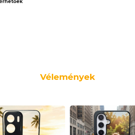
érhetőek
Vélemények