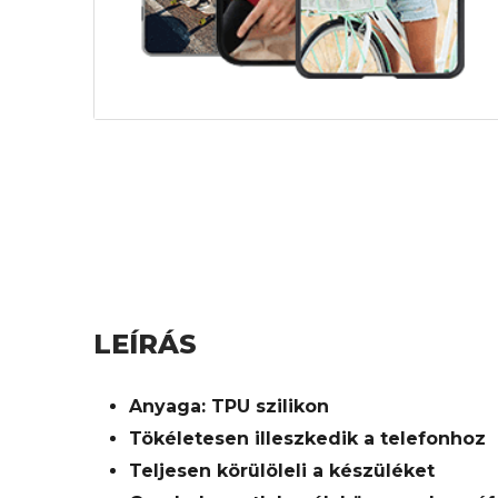
LEÍRÁS
Anyaga: TPU szilikon
Tökéletesen illeszkedik a telefonhoz
Teljesen körülöleli a készüléket