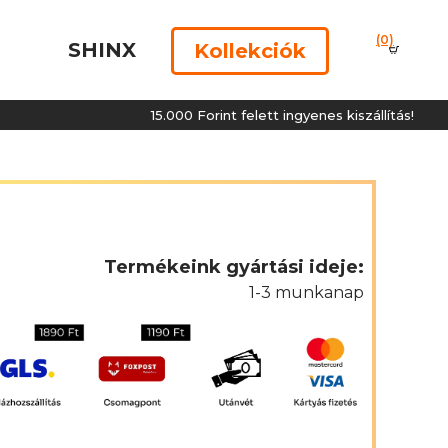
(0)
SHINX
Kollekciók
15.000 Forint felett ingyenes kiszállítás!
Termékeink gyártási ideje:
1-3 munkanap