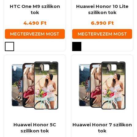
ki
ki
HTC One M9 szilikon
Huawei Honor 10 Lite
tok
szilikon tok
4.490
Ft
6.990
Ft
MEGTERVEZEM MOST
MEGTERVEZEM MOST
Ennek
Ennek
a
a
terméknek
terméknek
több
több
variációja
variációja
van.
van.
A
A
változatok
változatok
a
a
termékoldalon
termékoldalon
választhatók
választhatók
ki
ki
Huawei Honor 5C
Huawei Honor 7 szilikon
szilikon tok
tok