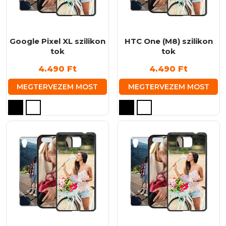
a
a
termékoldalon
termékoldalon
választhatók
választhatók
ki
ki
Google Pixel XL szilikon
HTC One (M8) szilikon
tok
tok
4.490
Ft
4.490
Ft
MEGTERVEZEM MOST
MEGTERVEZEM MOST
Ennek
Ennek
a
a
terméknek
terméknek
több
több
variációja
variációja
van.
van.
A
A
változatok
változatok
a
a
termékoldalon
termékoldalon
választhatók
választhatók