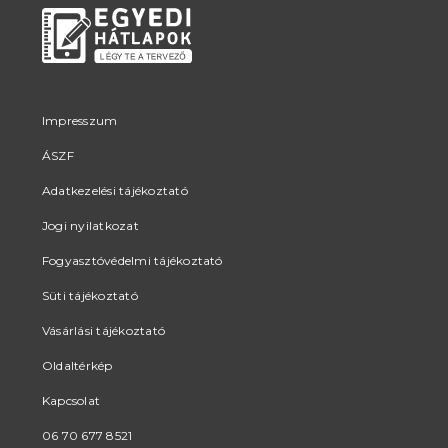
van.
van.
A
A
változatok
változatok
a
a
termékoldalon
termékoldalon
Impresszum
választhatók
választhatók
ÁSZF
ki
ki
Adatkezelési tájékoztató
Jogi nyilatkozat
Fogyasztóvédelmi tájékoztató
Süti tájékoztató
Vásárlási tájékoztató
Oldaltérkép
Kapcsolat
06 70 677 8521