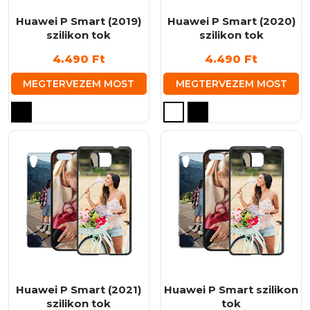
választhatók
ki
Huawei P Smart (2019)
Huawei P Smart (2020)
szilikon tok
szilikon tok
4.490
Ft
4.490
Ft
MEGTERVEZEM MOST
MEGTERVEZEM MOST
Ennek
Ennek
a
a
terméknek
terméknek
több
több
variációja
variációja
van.
van.
A
A
változatok
változatok
a
a
termékoldalon
termékoldalon
választhatók
választhatók
ki
ki
Huawei P Smart (2021)
Huawei P Smart szilikon
szilikon tok
tok