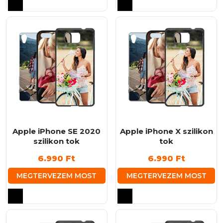
a
a
terméknek
terméknek
több
több
variációja
variációja
van.
van.
A
A
változatok
változatok
a
a
termékoldalon
termékoldalon
választhatók
választhatók
ki
ki
Apple iPhone SE 2020
Apple iPhone X szilikon
szilikon tok
tok
6.990
Ft
6.990
Ft
MEGTERVEZEM MOST
MEGTERVEZEM MOST
Ennek
Ennek
a
a
terméknek
terméknek