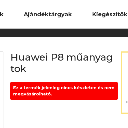
ok
Ajándéktárgyak
Kiegészítők
Huawei P8 műanyag
tok
Ez a termék jelenleg nincs készleten és nem
megvásárolható.