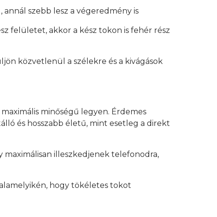
, annál szebb lesz a végeredmény is
z felületet, akkor a kész tokon is fehér rész
üljön közvetlenül a szélekre és a kivágások
y maximális minőségű legyen. Érdemes
lló és hosszabb életű, mint esetleg a direkt
 maximálisan illeszkedjenek telefonodra,
alamelyikén, hogy tökéletes tokot