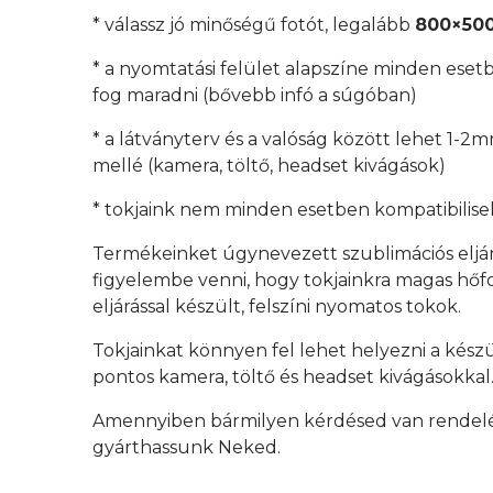
* válassz jó minőségű fotót, legalább
800×500
* a nyomtatási felület alapszíne minden esetb
fog maradni (bővebb infó a súgóban)
* a látványterv és a valóság között lehet 1-2
mellé (kamera, töltő, headset kivágások)
* tokjaink nem minden esetben kompatibilisek
Termékeinket úgynevezett szublimációs eljá
figyelembe venni, hogy tokjainkra magas hőfok
eljárással készült, felszíni nyomatos tokok.
Tokjainkat könnyen fel lehet helyezni a kész
pontos kamera, töltő és headset kivágásokkal
Amennyiben bármilyen kérdésed van rendelés 
gyárthassunk Neked.