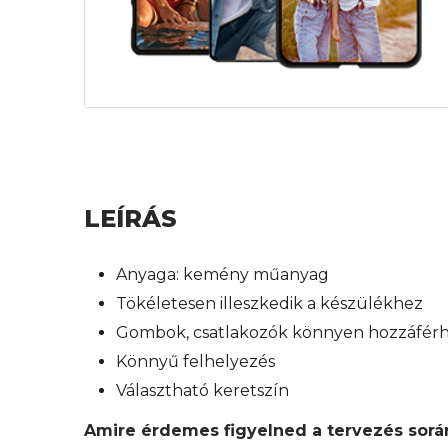
LEÍRÁS
Anyaga: kemény műanyag
Tökéletesen illeszkedik a készülékhez
Gombok, csatlakozók könnyen hozzáfér
Könnyű felhelyezés
Választható keretszín
Amire érdemes figyelned a tervezés sorá