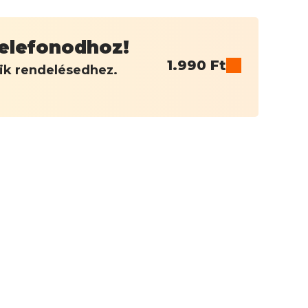
 telefonodhoz!
1.990
Ft
dik rendelésedhez.