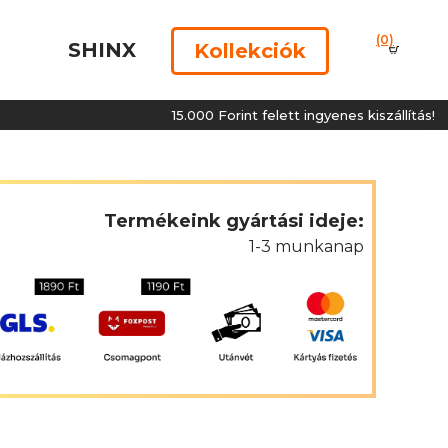
(0)
SHINX
Kollekciók
15.000 Forint felett ingyenes kiszállítás!
Termékeink gyártási ideje:
1-3 munkanap