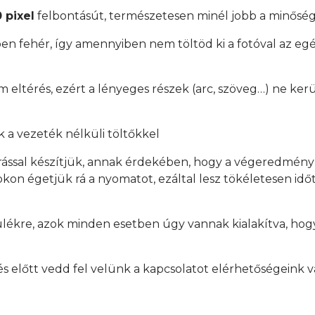
 pixel
felbontásút, természetesen minél jobb a minőség
en fehér, így amennyiben nem töltöd ki a fotóval az egés
mm eltérés, ezért a lényeges részek (arc, szöveg…) ne ker
 a vezeték nélküli töltőkkel
rással készítjük, annak érdekében, hogy a végeredmén
on égetjük rá a nyomatot, ezáltal lesz tökéletesen időtá
ülékre, azok minden esetben úgy vannak kialakítva, hogy
.
előtt vedd fel velünk a kapcsolatot elérhetőségeink v