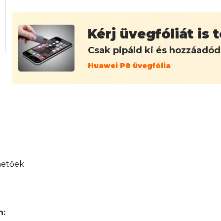
Kérj üvegfóliát is
Csak pipáld ki és hozzáadó
Huawei P8 üvegfólia
hetőek
n: