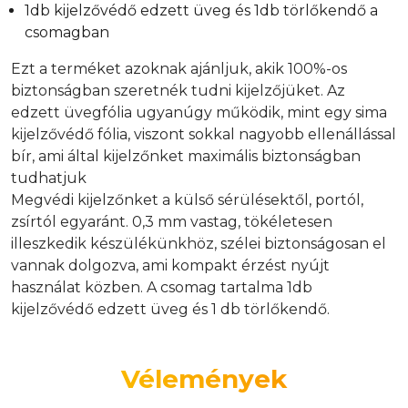
1db kijelzővédő edzett üveg és 1db törlőkendő a
csomagban
Ezt a terméket azoknak ajánljuk, akik 100%-os
biztonságban szeretnék tudni kijelzőjüket. Az
edzett üvegfólia ugyanúgy működik, mint egy sima
kijelzővédő fólia, viszont sokkal nagyobb ellenállással
bír, ami által kijelzőnket maximális biztonságban
tudhatjuk
Megvédi kijelzőnket a külső sérülésektől, portól,
zsírtól egyaránt. 0,3 mm vastag, tökéletesen
illeszkedik készülékünkhöz, szélei biztonságosan el
vannak dolgozva, ami kompakt érzést nyújt
használat közben. A csomag tartalma 1db
kijelzővédő edzett üveg és 1 db törlőkendő.
Vélemények