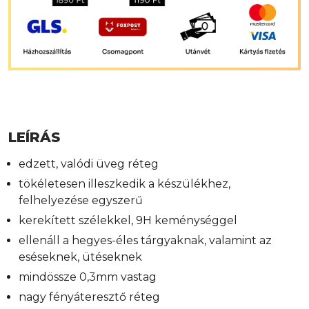
LEÍRÁS
edzett, valódi üveg réteg
tökéletesen illeszkedik a készülékhez,
felhelyezése egyszerű
kerekített szélekkel, 9H keménységgel
ellenáll a hegyes-éles tárgyaknak, valamint az
eséseknek, ütéseknek
mindössze 0,3mm vastag
nagy fényáteresztő réteg