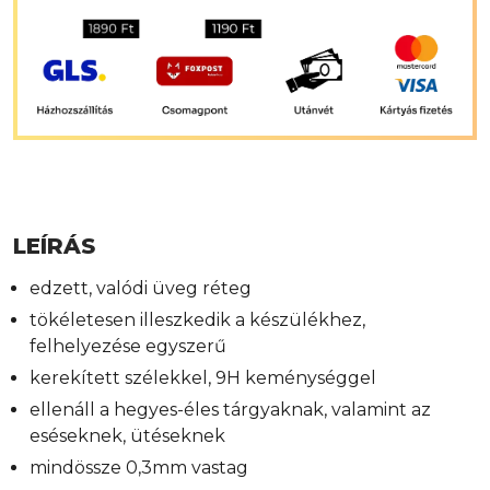
LEÍRÁS
edzett, valódi üveg réteg
tökéletesen illeszkedik a készülékhez,
felhelyezése egyszerű
kerekített szélekkel, 9H keménységgel
ellenáll a hegyes-éles tárgyaknak, valamint az
eséseknek, ütéseknek
mindössze 0,3mm vastag