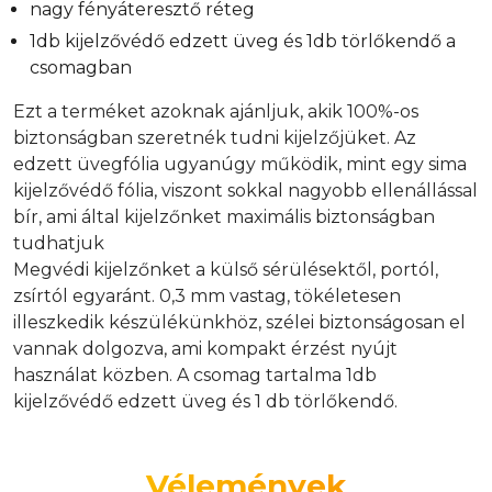
nagy fényáteresztő réteg
1db kijelzővédő edzett üveg és 1db törlőkendő a
csomagban
Ezt a terméket azoknak ajánljuk, akik 100%-os
biztonságban szeretnék tudni kijelzőjüket. Az
edzett üvegfólia ugyanúgy működik, mint egy sima
kijelzővédő fólia, viszont sokkal nagyobb ellenállással
bír, ami által kijelzőnket maximális biztonságban
tudhatjuk
Megvédi kijelzőnket a külső sérülésektől, portól,
zsírtól egyaránt. 0,3 mm vastag, tökéletesen
illeszkedik készülékünkhöz, szélei biztonságosan el
vannak dolgozva, ami kompakt érzést nyújt
használat közben. A csomag tartalma 1db
kijelzővédő edzett üveg és 1 db törlőkendő.
Vélemények