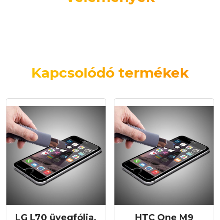
Kapcsolódó termékek
LG L70 üvegfólia,
HTC One M9