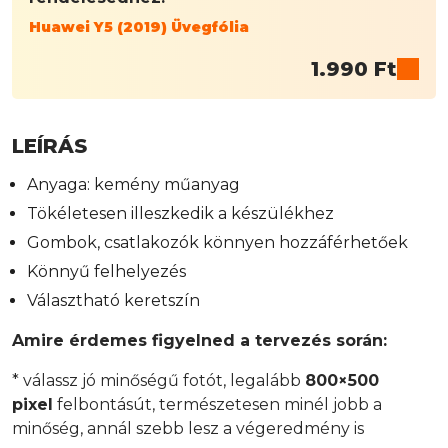
Huawei Y5 (2019) Üvegfólia
1.990
Ft
LEÍRÁS
Anyaga: kemény műanyag
Tökéletesen illeszkedik a készülékhez
Gombok, csatlakozók könnyen hozzáférhetőek
Könnyű felhelyezés
Választható keretszín
Amire érdemes figyelned a tervezés során:
* válassz jó minőségű fotót, legalább
800×500
pixel
felbontásút, természetesen minél jobb a
minőség, annál szebb lesz a végeredmény is