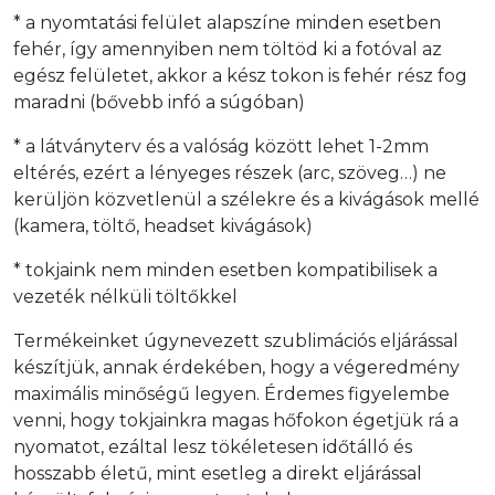
* a nyomtatási felület alapszíne minden esetben
fehér, így amennyiben nem töltöd ki a fotóval az
egész felületet, akkor a kész tokon is fehér rész fog
maradni (bővebb infó a súgóban)
* a látványterv és a valóság között lehet 1-2mm
eltérés, ezért a lényeges részek (arc, szöveg…) ne
kerüljön közvetlenül a szélekre és a kivágások mellé
(kamera, töltő, headset kivágások)
* tokjaink nem minden esetben kompatibilisek a
vezeték nélküli töltőkkel
Termékeinket úgynevezett szublimációs eljárással
készítjük, annak érdekében, hogy a végeredmény
maximális minőségű legyen. Érdemes figyelembe
venni, hogy tokjainkra magas hőfokon égetjük rá a
nyomatot, ezáltal lesz tökéletesen időtálló és
hosszabb életű, mint esetleg a direkt eljárással