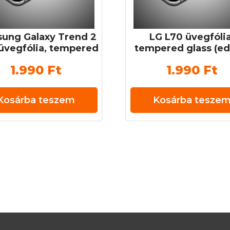
ung Galaxy Trend 2
LG L70 üvegfólia
üvegfólia, tempered
tempered glass (ed
s (edzett üveg) 0,3
üveg) 0,3 mm 9
1.990
Ft
1.990
Ft
mm 9H
Kosárba teszem
Kosárba tesze