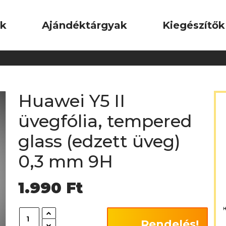
ok
Ajándéktárgyak
Kiegészítők
Huawei Y5 II
üvegfólia, tempered
glass (edzett üveg)
0,3 mm 9H
1.990
Ft
Rendelés!