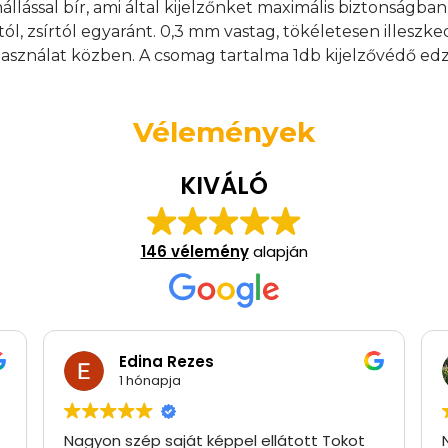
nállással bír, ami által kijelzőnket maximális biztonságb
tól, zsírtól egyaránt. 0,3 mm vastag, tökéletesen illeszk
asználat közben. A csomag tartalma 1db kijelzővédő edz
Vélemények
KIVÁLÓ
146 vélemény
alapján
Edina Rezes
1 hónapja
Nagyon szép saját képpel ellátott Tokot