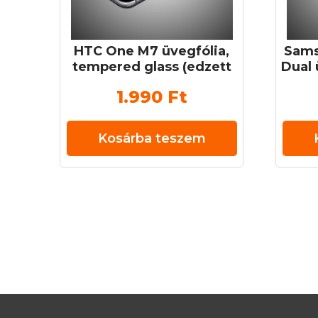
HTC One M7 üvegfólia,
Sams
tempered glass (edzett
Dual 
üveg) 0,3 mm 9H
glas
1.990
Ft
Kosárba teszem