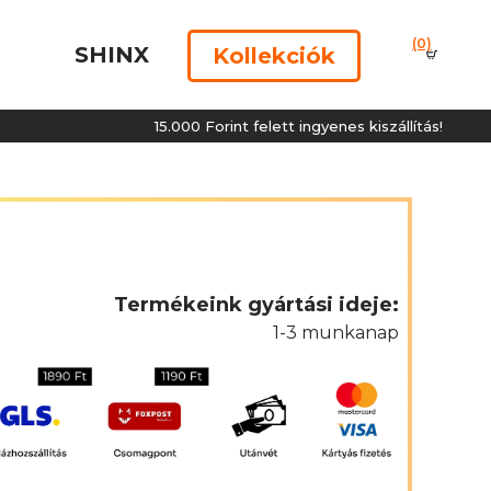
(0)
SHINX
Kollekciók
15.000 Forint felett ingyenes kiszállítás!
Termékeink gyártási ideje:
1-3 munkanap