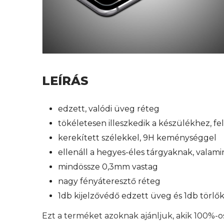
LEÍRÁS
edzett, valódi üveg réteg
tökéletesen illeszkedik a készülékhez, f
kerekített szélekkel, 9H keménységgel
ellenáll a hegyes-éles tárgyaknak, valam
mindössze 0,3mm vastag
nagy fényáteresztő réteg
1db kijelzővédő edzett üveg és 1db törl
Ezt a terméket azoknak ajánljuk, akik 100%-o