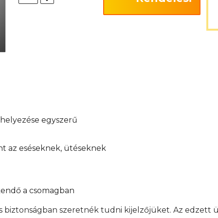
elhelyezése egyszerű
int az eséseknek, ütéseknek
őkendő a csomagban
s biztonságban szeretnék tudni kijelzőjüket. Az edzett