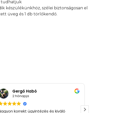
an tudhatjuk
edik készülékünkhöz, szélei biztonságosan el
ett üveg és 1 db törlőkendő.
Gergő Habó
Ró
2 hónapja
2 
Nagyon korrekt ügyintézés és kiváló
Gyorsan 