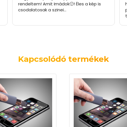
rendeltem! Amit Imádok🙂! Éles a kép is
csodalatosak a szinei…
Kapcsolódó termékek