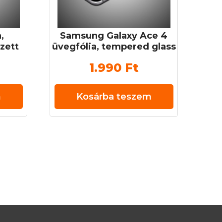
,
Samsung Galaxy Ace 4
zett
üvegfólia, tempered glass
H
(edzett üveg) 0,3 mm 9H
1.990
Ft
m
Kosárba teszem