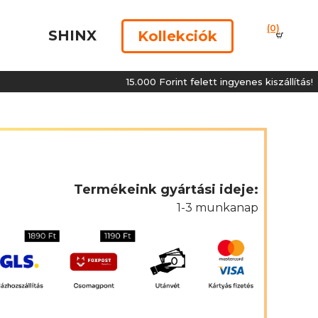
(0)
SHINX
Kollekciók
15.000 Forint felett ingyenes kiszállítás!
Termékeink gyártási ideje:
1-3 munkanap