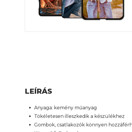
LEÍRÁS
Anyaga: kemény műanyag
Tökéletesen illeszkedik a készülékhez
Gombok, csatlakozók könnyen hozzáfér