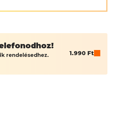
 telefonodhoz!
1.990
Ft
dik rendelésedhez.