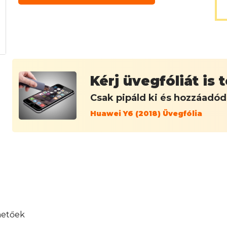
Kérj üvegfóliát is
Csak pipáld ki és hozzáadó
Huawei Y6 (2018) Üvegfólia
hetőek