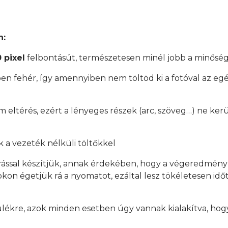
n:
 pixel
felbontásút, természetesen minél jobb a minőség
en fehér, így amennyiben nem töltöd ki a fotóval az egés
mm eltérés, ezért a lényeges részek (arc, szöveg…) ne ker
 a vezeték nélküli töltőkkel
rással készítjük, annak érdekében, hogy a végeredmén
on égetjük rá a nyomatot, ezáltal lesz tökéletesen időtá
ülékre, azok minden esetben úgy vannak kialakítva, hogy
.