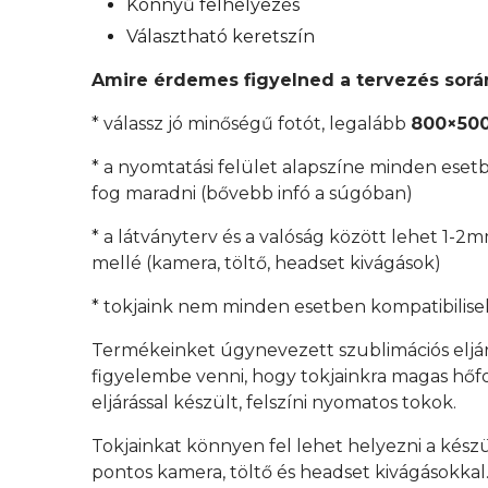
Könnyű felhelyezés
Választható keretszín
Amire érdemes figyelned a tervezés sorá
* válassz jó minőségű fotót, legalább
800×500
* a nyomtatási felület alapszíne minden esetb
fog maradni (bővebb infó a súgóban)
* a látványterv és a valóság között lehet 1-2
mellé (kamera, töltő, headset kivágások)
* tokjaink nem minden esetben kompatibilisek
Termékeinket úgynevezett szublimációs eljá
figyelembe venni, hogy tokjainkra magas hőfok
eljárással készült, felszíni nyomatos tokok.
Tokjainkat könnyen fel lehet helyezni a kész
pontos kamera, töltő és headset kivágásokkal