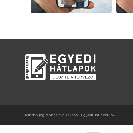
Minden jog fenntartva © 2026. EgyediHátlapok.hu