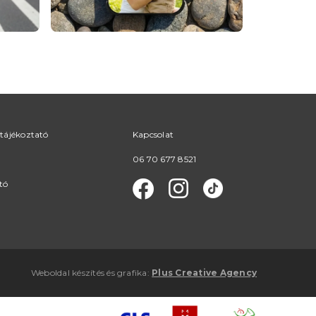
tájékoztató
Kapcsolat
06 70 677 8521
tó
Weboldal készítés
és
grafika
:
Plus Creative Agency