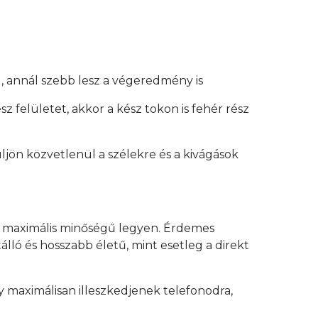
, annál szebb lesz a végeredmény is
z felületet, akkor a kész tokon is fehér rész
üljön közvetlenül a szélekre és a kivágások
y maximális minőségű legyen. Érdemes
lló és hosszabb életű, mint esetleg a direkt
 maximálisan illeszkedjenek telefonodra,