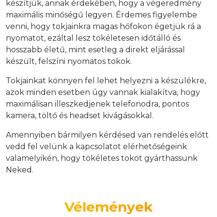
készítjük, annak érdekében, hogy a végeredmény
maximális minőségű legyen. Érdemes figyelembe
venni, hogy tokjainkra magas hőfokon égetjük rá a
nyomatot, ezáltal lesz tökéletesen időtálló és
hosszabb életű, mint esetleg a direkt eljárással
készült, felszíni nyomatos tokok.
Tokjainkat könnyen fel lehet helyezni a készülékre,
azok minden esetben úgy vannak kialakítva, hogy
maximálisan illeszkedjenek telefonodra, pontos
kamera, töltő és headset kivágásokkal.
Amennyiben bármilyen kérdésed van rendelés előtt
vedd fel velünk a kapcsolatot elérhetőségeink
valamelyikén, hogy tökéletes tokot gyárthassunk
Neked.
Vélemények