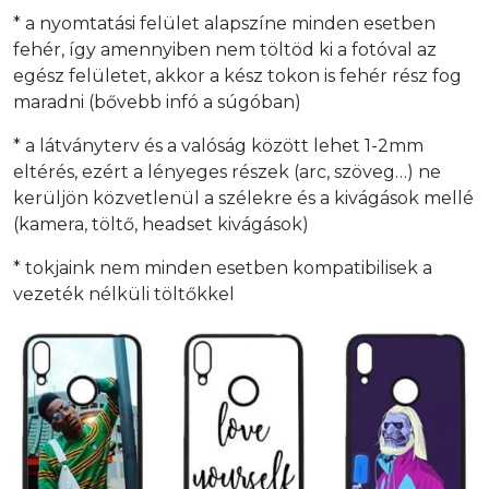
* a nyomtatási felület alapszíne minden esetben
fehér, így amennyiben nem töltöd ki a fotóval az
egész felületet, akkor a kész tokon is fehér rész fog
maradni (bővebb infó a súgóban)
* a látványterv és a valóság között lehet 1-2mm
eltérés, ezért a lényeges részek (arc, szöveg…) ne
kerüljön közvetlenül a szélekre és a kivágások mellé
(kamera, töltő, headset kivágások)
* tokjaink nem minden esetben kompatibilisek a
vezeték nélküli töltőkkel