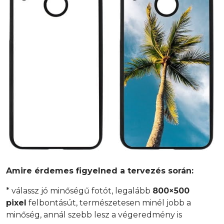
Amire érdemes figyelned a tervezés során:
* válassz jó minőségű fotót, legalább
800×500
pixel
felbontásút, természetesen minél jobb a
minőség, annál szebb lesz a végeredmény is