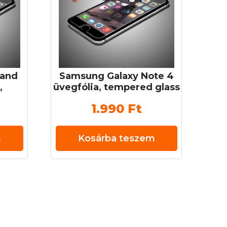
rand
Samsung Galaxy Note 4
,
üvegfólia, tempered glass
zett
(edzett üveg) 0,3 mm 9H
1.990
Ft
H
m
Kosárba teszem