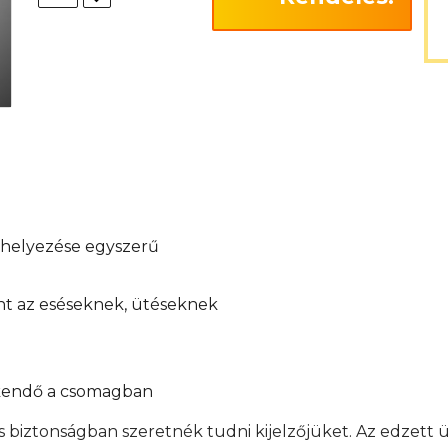
elhelyezése egyszerű
int az eséseknek, ütéseknek
őkendő a csomagban
s biztonságban szeretnék tudni kijelzőjüket. Az edzett