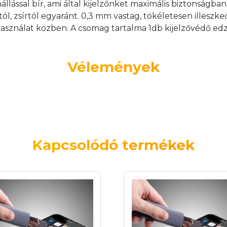
nállással bír, ami által kijelzőnket maximális biztonságb
tól, zsírtól egyaránt. 0,3 mm vastag, tökéletesen illeszk
asználat közben. A csomag tartalma 1db kijelzővédő edz
Vélemények
Kapcsolódó termékek