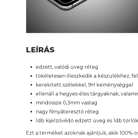
LEÍRÁS
edzett, valódi üveg réteg
tökéletesen illeszkedik a készülékhez, f
kerekített szélekkel, 9H keménységgel
ellenáll a hegyes-éles tárgyaknak, valam
mindössze 0,3mm vastag
nagy fényáteresztő réteg
1db kijelzővédő edzett üveg és 1db törl
Ezt a terméket azoknak ajánljuk, akik 100%-o