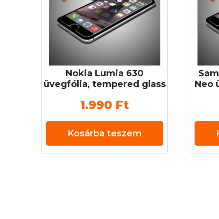
Nokia Lumia 630
Sam
üvegfólia, tempered glass
Neo 
(edzett üveg) 0,3 mm 9H
glas
1.990
Ft
Kosárba teszem