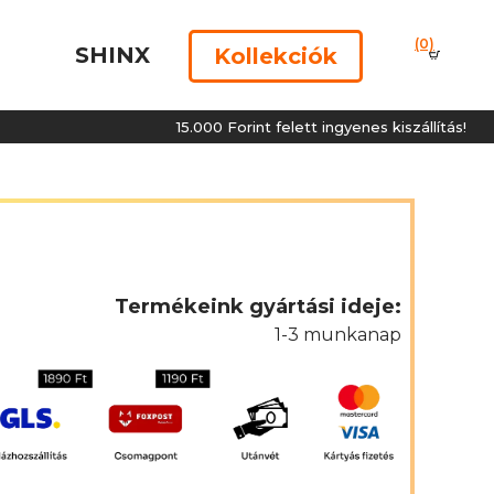
(0)
SHINX
Kollekciók
15.000 Forint felett ingyenes kiszállítás!
Termékeink gyártási ideje:
1-3 munkanap