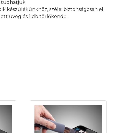
an tudhatjuk
edik készülékünkhöz, szélei biztonságosan el
ett üveg és 1 db törlőkendő.