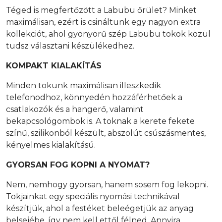
Téged is megfertőzött a Labubu őrület? Minket
maximálisan, ezért is csináltunk egy nagyon extra
kollekciót, ahol gyönyörű szép Labubu tokok közül
tudsz választani készülékedhez.
KOMPAKT
KIALAKÍTÁS
Minden tokunk maximálisan illeszkedik
telefonodhoz, könnyedén hozzáférhetőek a
csatlakozók és a hangerő, valamint
bekapcsológombok is. A toknak a kerete fekete
színű, szilikonból készült, abszolút csúszásmentes,
kényelmes kialakítású.
GYORSAN FOG KOPNI A NYOMAT?
Nem, nemhogy gyorsan, hanem sosem fog lekopni.
Tokjainkat egy speciális nyomási technikával
készítjük, ahol a festéket beleégetjük az anyag
belsejébe, így nem kell ettől félned. Annyira