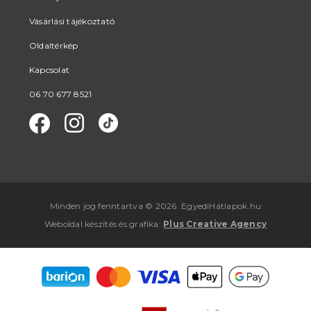
Vásárlási tájékoztató
Oldaltérkép
Kapcsolat
06 70 677 8521
Minden jog fenntartva © 2026. EgyediHátlapok.hu
Weboldal készítés
és
grafika
:
Plus Creative Agency