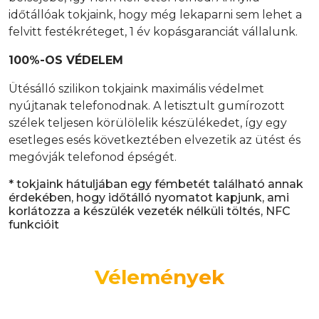
időtállóak tokjaink, hogy még lekaparni sem lehet a
felvitt festékréteget, 1 év kopásgaranciát vállalunk.
100%-OS VÉDELEM
Ütésálló szilikon tokjaink maximális védelmet
nyújtanak telefonodnak. A letisztult gumírozott
szélek teljesen körülölelik készülékedet, így egy
esetleges esés következtében elvezetik az ütést és
megóvják telefonod épségét.
* tokjaink hátuljában egy fémbetét található annak
érdekében, hogy időtálló nyomatot kapjunk, ami
korlátozza a készülék vezeték nélküli töltés, NFC
funkcióit
Vélemények