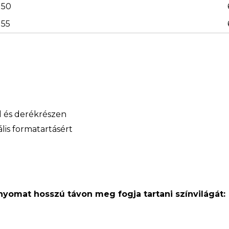
50
55
ál és derékrészen
lis formatartásért
 nyomat hosszú távon meg fogja tartani színvilágát: