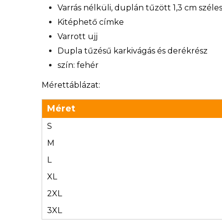
Varrás nélküli, duplán tűzött 1,3 cm széle
Kitéphető címke
Varrott ujj
Dupla tűzésű karkivágás és derékrész
szín: fehér
Mérettáblázat:
Méret
S
M
L
XL
2XL
3XL