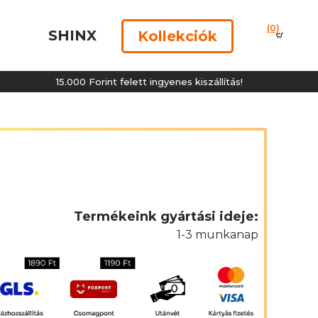
(0)
SHINX
Kollekciók
15.000 Forint felett ingyenes kiszállítás!
15.
Termékeink gyártási ideje:
1-3 munkanap