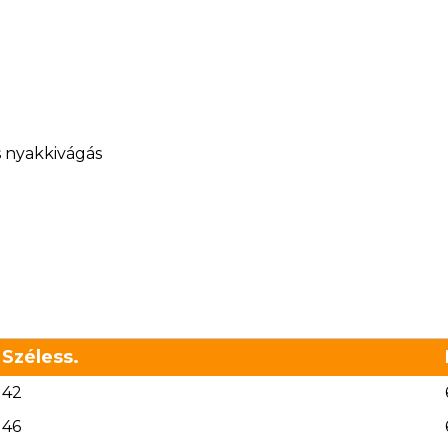
s nyakkivágás
Széless.
42
46