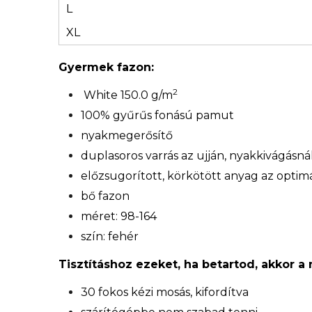
L
XL
Gyermek fazon:
2
White 150.0 g/m
100% gyűrűs fonású pamut
nyakmegerősítő
duplasoros varrás az ujján, nyakkivágásn
előzsugorított, körkötött anyag az optimá
bő fazon
méret: 98-164
szín: fehér
Tisztításhoz ezeket, ha betartod, akkor a
30 fokos kézi mosás, kifordítva