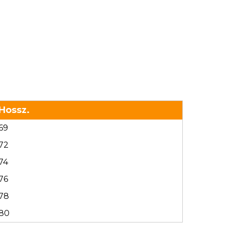
Hossz.
69
72
74
76
78
80