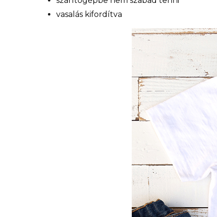
szárítógépbe nem szabad tenni
vasalás kifordítva