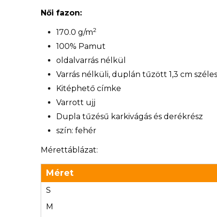
Női fazon:
2
170.0 g/m
100% Pamut
oldalvarrás nélkül
Varrás nélküli, duplán tűzött 1,3 cm széle
Kitéphető címke
Varrott ujj
Dupla tűzésű karkivágás és derékrész
szín: fehér
Mérettáblázat:
Méret
S
M