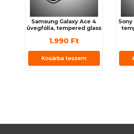
Samsung Galaxy Ace 4
Sony 
üvegfólia, tempered glass
temp
(edzett üveg) 0,3 mm 9H
ü
1.990
Ft
Kosárba teszem