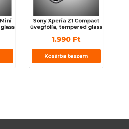
Mini
Sony Xperia Z1 Compact
 glass
üvegfólia, tempered glass
mm 9H
(edzett üveg) 0,3 mm 9H
1.990
Ft
m
Kosárba teszem