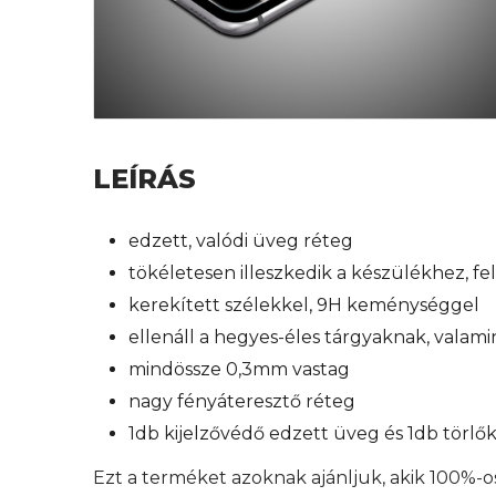
LEÍRÁS
edzett, valódi üveg réteg
tökéletesen illeszkedik a készülékhez, f
kerekített szélekkel, 9H keménységgel
ellenáll a hegyes-éles tárgyaknak, valam
mindössze 0,3mm vastag
nagy fényáteresztő réteg
1db kijelzővédő edzett üveg és 1db törl
Ezt a terméket azoknak ajánljuk, akik 100%-o