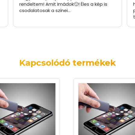
rendeltem! Amit Imádok🙂! Éles a kép is
ho
csodalatosak a szinei…
po
te
pr
re
da
ol
il
ők
Kapcsolódó termékek