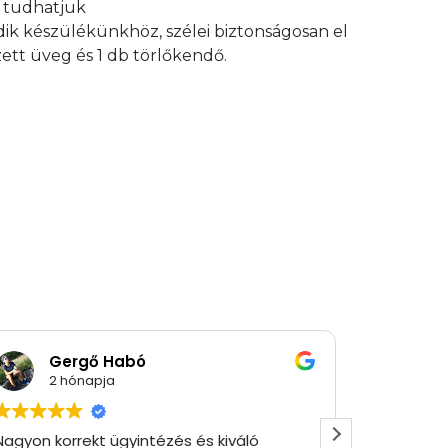
an tudhatjuk
edik készülékünkhöz, szélei biztonságosan el
ett üveg és 1 db törlőkendő.
Gergő Habó
Rób
2 hónapja
2 hó
gyon korrekt ügyintézés és kiváló
Gyorsan m