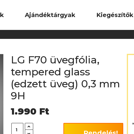
ok
Ajándéktárgyak
Kiegészítők
LG F70 üvegfólia,
tempered glass
(edzett üveg) 0,3 mm
9H
1.990
Ft
Rendelés!