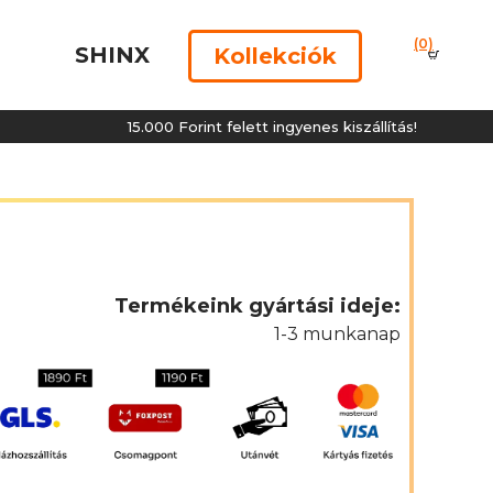
(0)
SHINX
Kollekciók
15.000 Forint felett ingyenes kiszállítás!
Termékeink gyártási ideje:
1-3 munkanap