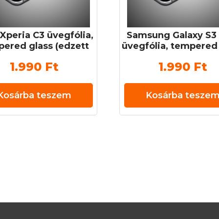
Xperia C3 üvegfólia,
Samsung Galaxy S3 
ered glass (edzett
üvegfólia, tempered
veg) 0,3 mm 9H
(edzett üveg) 0,3 
1.990
Ft
1.990
Ft
Kosárba teszem
Kosárba tesze