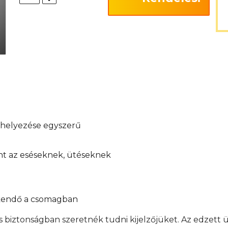
elhelyezése egyszerű
int az eséseknek, ütéseknek
őkendő a csomagban
s biztonságban szeretnék tudni kijelzőjüket. Az edzett