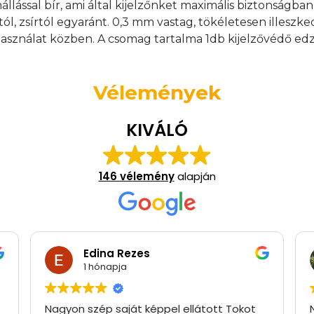
nállással bír, ami által kijelzőnket maximális biztonságb
tól, zsírtól egyaránt. 0,3 mm vastag, tökéletesen illeszk
asználat közben. A csomag tartalma 1db kijelzővédő edz
Vélemények
KIVÁLÓ
146 vélemény
alapján
Edina Rezes
1 hónapja
Nagyon szép saját képpel ellátott Tokot
Na