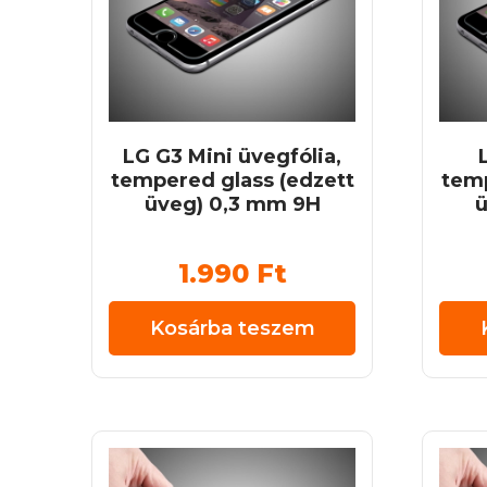
LG G3 Mini üvegfólia,
tempered glass (edzett
temp
üveg) 0,3 mm 9H
ü
1.990
Ft
Kosárba teszem