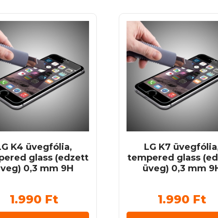
LG K4 üvegfólia,
LG K7 üvegfólia
ered glass (edzett
tempered glass (ed
veg) 0,3 mm 9H
üveg) 0,3 mm 9
1.990
Ft
1.990
Ft