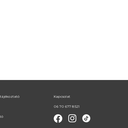
tájékoztató
Kapcsolat
06 70 677 8521
tó