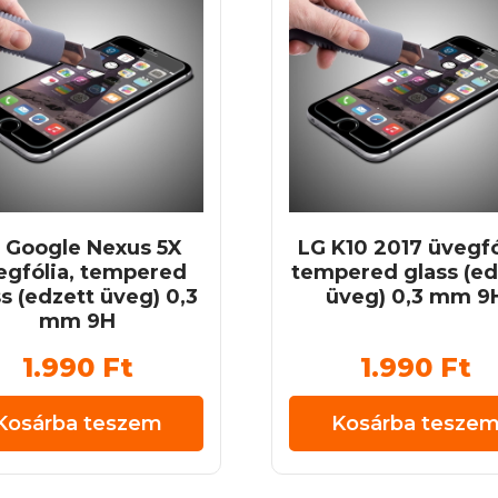
 Google Nexus 5X
LG K10 2017 üvegfó
egfólia, tempered
tempered glass (ed
s (edzett üveg) 0,3
üveg) 0,3 mm 9
mm 9H
1.990
Ft
1.990
Ft
Kosárba teszem
Kosárba tesze