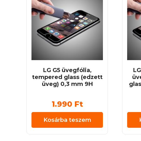
LG G5 üvegfólia,
LG
tempered glass (edzett
üv
üveg) 0,3 mm 9H
glas
1.990
Ft
Kosárba teszem