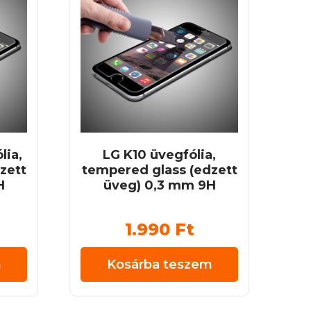
lia,
LG K10 üvegfólia,
zett
tempered glass (edzett
H
üveg) 0,3 mm 9H
1.990
Ft
m
Kosárba teszem