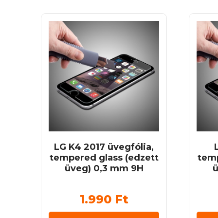
LG K4 2017 üvegfólia,
tempered glass (edzett
temp
üveg) 0,3 mm 9H
ü
1.990
Ft