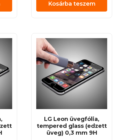
m
Kosárba teszem
,
LG Leon üvegfólia,
zett
tempered glass (edzett
H
üveg) 0,3 mm 9H