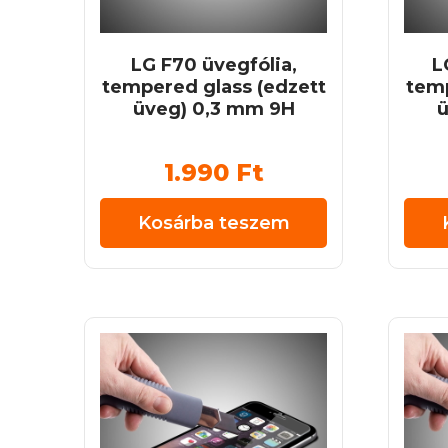
LG F70 üvegfólia,
L
tempered glass (edzett
temp
üveg) 0,3 mm 9H
ü
1.990
Ft
Kosárba teszem