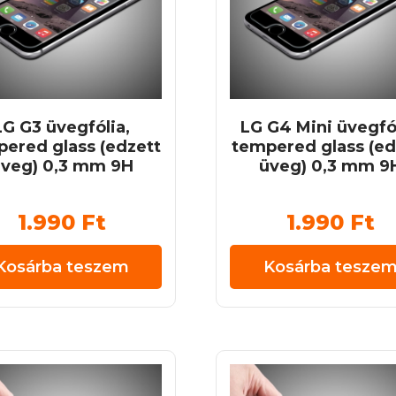
LG G3 üvegfólia,
LG G4 Mini üvegfól
ered glass (edzett
tempered glass (ed
veg) 0,3 mm 9H
üveg) 0,3 mm 9
1.990
Ft
1.990
Ft
Kosárba teszem
Kosárba tesze