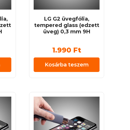
ia,
LG G2 üvegfólia,
zett
tempered glass (edzett
H
üveg) 0,3 mm 9H
1.990
Ft
m
Kosárba teszem