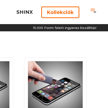
(0)
SHINX
Kollekciók
15.000 Forint felett ingyenes kiszállítás!