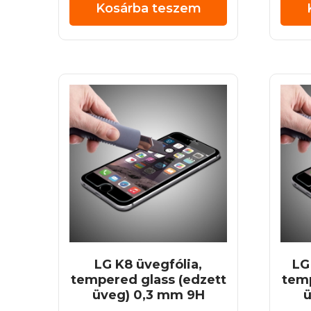
Kosárba teszem
LG K8 üvegfólia,
LG
tempered glass (edzett
temp
üveg) 0,3 mm 9H
ü