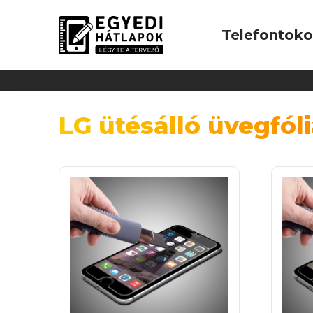
Telefontok
LG ütésálló üvegfól