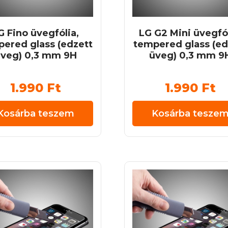
G Fino üvegfólia,
LG G2 Mini üvegfól
ered glass (edzett
tempered glass (ed
veg) 0,3 mm 9H
üveg) 0,3 mm 9
1.990
Ft
1.990
Ft
Kosárba teszem
Kosárba tesze