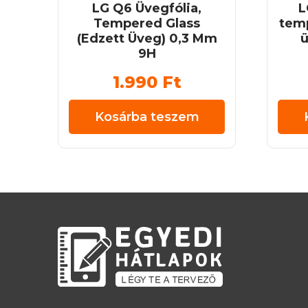
LG Q6 Üvegfólia,
L
Tempered Glass
temp
(Edzett Üveg) 0,3 Mm
ü
9H
1.990
Ft
Kosárba teszem