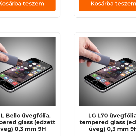
Kosárba teszem
Kosárba tesze
 L Bello üvegfólia,
LG L70 üvegfólia
ered glass (edzett
tempered glass (ed
veg) 0,3 mm 9H
üveg) 0,3 mm 9