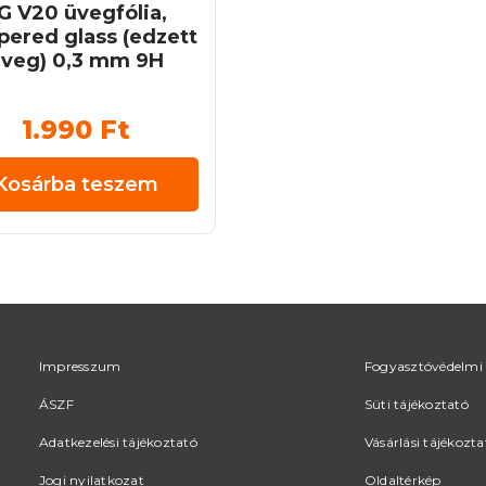
G V20 üvegfólia,
ered glass (edzett
veg) 0,3 mm 9H
1.990
Ft
Kosárba teszem
Impresszum
Fogyasztóvédelmi 
ÁSZF
Süti tájékoztató
Adatkezelési tájékoztató
Vásárlási tájékozta
Jogi nyilatkozat
Oldaltérkép