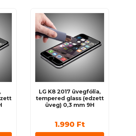
,
LG K8 2017 üvegfólia,
zett
tempered glass (edzett
H
üveg) 0,3 mm 9H
1.990
Ft